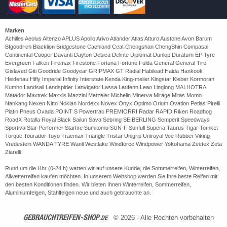
Marken
Achilles Aeolus Altenzo APLUS Apollo Arivo Atlander Atlas Atturo Austone Avon Barum
Bfgoodrich Blacklion Bridgestone Cachland Ceat Chengshan ChengShin Compasal
Continental Cooper Davanti Dayton Debica Delinte Diplomat Dunlop Duraturn EP Tyre
Evergreen Falken Firemax Firestone Fortuna Fortune Fulda General General Tire
Gislaved Giti Goodride Goodyear GRIPMAX GT Radial Habilead Haida Hankook
Heidenau Hifly Imperial Infinity Interstate Kenda King-meiler Kingstar Kleber Kormoran
Kumho Landsail Landspider Lanvigator Lassa Laufenn Leao Linglong MALHOTRA
Matador Maxtrek Maxxis Mazzini Metzeler Michelin Minerva Mirage Mitas Momo
Nankang Nexen Nitto Nokian Nordexx Novex Onyx Optimo Orium Ovation Petlas Pirelli
Platin Pneus Ovada POINT S Powertrac PREMIORRI Radar RAPID Riken Roadhog
RoadX Rotalla Royal Black Sailun Sava Sebring SEIBERLING Semperit Speedways
Sportiva Star Performer Starfire Sumitomo SUN-F Sunfull Superia Taurus Tigar Tomket
Torque Tourador Toyo Tracmax Triangle Tristar Unigrip Uniroyal Vee Rubber Viking
Vredestein WANDA TYRE Wanli Westlake Windforce Windpower Yokohama Zeetex Zeta
Ziarelli
Rund um die Uhr (0-24 h) warten wir auf unsere Kunde, die Sommerreifen, Winterreifen,
Allwetterreifen kaufen möchten. In unserem Webshop werden Sie Ihre beste Reifen mit
den besten Konditionen finden. Wir bieten Ihnen Winterreifen, Sommerreifen,
Aluminiumfelgen, Stahlfelgen neue und auch gebrauchte an.
GEBRAUCHTREIFEN-SHOP
.DE
© 2026 - Alle Rechten vorbehalten