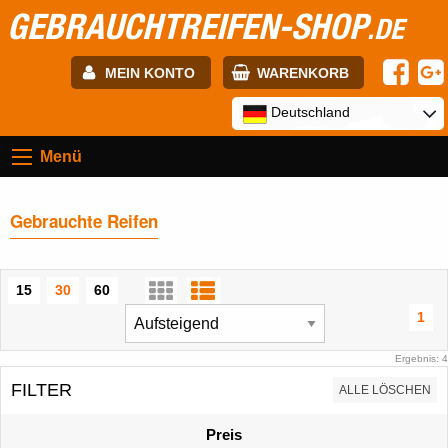
GEBRAUCHTREIFEN-SHOP
.DE
MEIN KONTO
WARENKORB
E-mail:
Deutschland
Menü
Passwort:
Gebrauchte Reifen
Registrierung
ANMELDEN
15
30
60
1
Ergebnis: 4
FILTER
ALLE LÖSCHEN
Preis