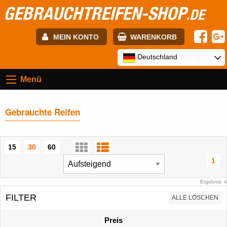
GEBRAUCHTREIFEN-SHOP
.DE
MEIN KONTO
WARENKORB
E-mail:
Deutschland
Menü
Passwort:
Gebrauchte Reifen
Registrierung
ANMELDEN
15
30
60
1
Ergebnis: 4
FILTER
ALLE LÖSCHEN
Preis