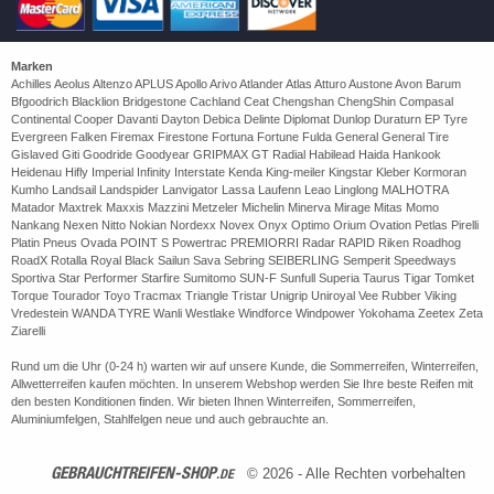
Marken
Achilles Aeolus Altenzo APLUS Apollo Arivo Atlander Atlas Atturo Austone Avon Barum
Bfgoodrich Blacklion Bridgestone Cachland Ceat Chengshan ChengShin Compasal
Continental Cooper Davanti Dayton Debica Delinte Diplomat Dunlop Duraturn EP Tyre
Evergreen Falken Firemax Firestone Fortuna Fortune Fulda General General Tire
Gislaved Giti Goodride Goodyear GRIPMAX GT Radial Habilead Haida Hankook
Heidenau Hifly Imperial Infinity Interstate Kenda King-meiler Kingstar Kleber Kormoran
Kumho Landsail Landspider Lanvigator Lassa Laufenn Leao Linglong MALHOTRA
Matador Maxtrek Maxxis Mazzini Metzeler Michelin Minerva Mirage Mitas Momo
Nankang Nexen Nitto Nokian Nordexx Novex Onyx Optimo Orium Ovation Petlas Pirelli
Platin Pneus Ovada POINT S Powertrac PREMIORRI Radar RAPID Riken Roadhog
RoadX Rotalla Royal Black Sailun Sava Sebring SEIBERLING Semperit Speedways
Sportiva Star Performer Starfire Sumitomo SUN-F Sunfull Superia Taurus Tigar Tomket
Torque Tourador Toyo Tracmax Triangle Tristar Unigrip Uniroyal Vee Rubber Viking
Vredestein WANDA TYRE Wanli Westlake Windforce Windpower Yokohama Zeetex Zeta
Ziarelli
Rund um die Uhr (0-24 h) warten wir auf unsere Kunde, die Sommerreifen, Winterreifen,
Allwetterreifen kaufen möchten. In unserem Webshop werden Sie Ihre beste Reifen mit
den besten Konditionen finden. Wir bieten Ihnen Winterreifen, Sommerreifen,
Aluminiumfelgen, Stahlfelgen neue und auch gebrauchte an.
GEBRAUCHTREIFEN-SHOP
.DE
© 2026 - Alle Rechten vorbehalten