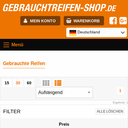
GEBRAUCHTREIFEN-SHOP
.DE
MEIN KONTO
WARENKORB
E-mail:
Deutschland
Menü
Passwort:
Gebrauchte Reifen
Registrierung
ANMELDEN
15
30
60
1
Ergebnis: 1
FILTER
ALLE LÖSCHEN
Preis