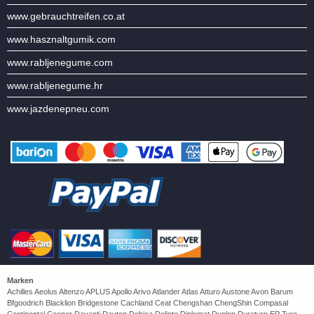
www.gebrauchtreifen.co.at
www.hasznaltgumik.com
www.rabljenegume.com
www.rabljenegume.hr
www.jazdenepneu.com
Marken
Achilles Aeolus Altenzo APLUS Apollo Arivo Atlander Atlas Atturo Austone Avon Barum
Bfgoodrich Blacklion Bridgestone Cachland Ceat Chengshan ChengShin Compasal
Continental Cooper Davanti Dayton Debica Delinte Diplomat Dunlop Duraturn EP Tyre