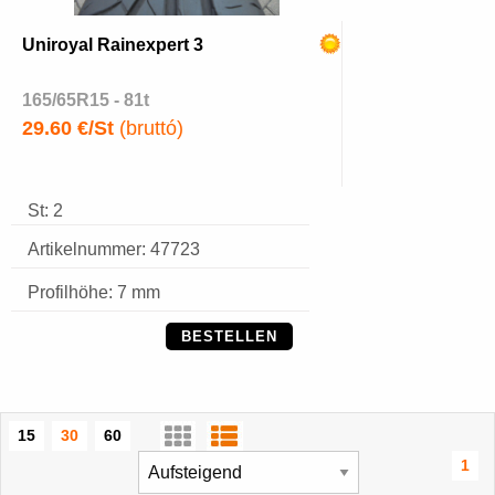
Uniroyal Rainexpert 3
165/65R15 - 81t
29.60 €/St
(bruttó)
St: 2
Artikelnummer: 47723
Profilhöhe: 7 mm
BESTELLEN
15
30
60
1