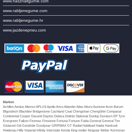
www.hasznaltgumik.com
www.rabljenegume.com
www.rabljenegume.hr
www.jazdenepneu.com
Marken
Achilles Aeolus Altenzo APLUS Apollo Arivo Atlander Atlas Atturo Austone Avon Barum
Bfgoodrich Blacklion Bridgestone Cachland Ceat Chengshan ChengShin Compasal
Continental Cooper Davanti Dayton Debica Delinte Diplomat Dunlop Duraturn EP Tyre
Evergreen Falken Firemax Firestone Fortuna Fortune Fulda General General Tire
Gislaved Giti Goodride Goodyear GRIPMAX GT Radial Habilead Haida Hankook
Heidenau Hifly Imperial Infinity Interstate Kenda King-meiler Kingstar Kleber Kormoran