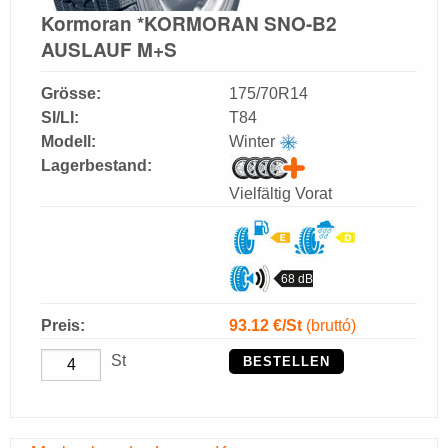
Kormoran *KORMORAN SNO-B2
AUSLAUF M+S
Grösse:
175/70R14
SI/LI:
T84
Modell:
Winter
Lagerbestand:
Vielfältig Vorat
68 dB
Preis:
93.12
€/St
(bruttó)
St
BESTELLEN