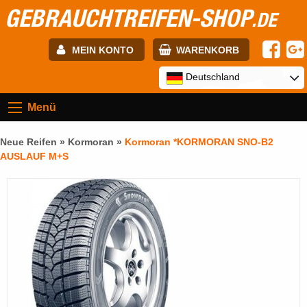
GEBRAUCHTREIFEN-SHOP
.DE
MEIN KONTO
WARENKORB
E-mail:
Deutschland
Menü
Passwort:
Neue Reifen »
Kormoran
»
Kormoran *KORMORAN SNO-B2
AUSLAUF M+S
Registrierung
ANMELDEN