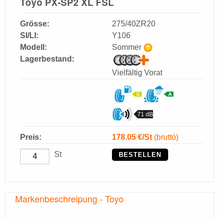
Toyo PX-SP2 XL FSL
Grösse:
275/40ZR20
SI/LI:
Y106
Modell:
Sommer
Lagerbestand:
Vielfältig Vorat
71 dB
Preis:
178.05
€/St
(bruttó)
St
BESTELLEN
Markenbeschreipung - Toyo