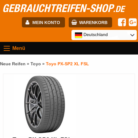
GEBRAUCHTREIFEN-SHOP
.DE
MEIN KONTO
WARENKORB
E-mail:
Deutschland
Menü
Passwort:
Neue Reifen »
Toyo
»
Toyo PX-SP2 XL FSL
Registrierung
ANMELDEN