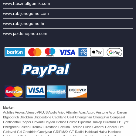
www.hasznaltgumik.com
www.rabljenegume.com
www.rabljenegume.hr
www.jazdenepneu.com
Marken
Achilles Aeolus Altenzo APLUS Apollo Arivo Atlander Atlas Atturo Austone Avon Barum
Bfgoodrich Blacklion Bridgestone Cachland Ceat Chengshan ChengShin Compasal
Continental Cooper Davanti Dayton Debica Delinte Diplomat Dunlop Duraturn EP Tyre
Evergreen Falken Firemax Firestone Fortuna Fortune Fulda General General Tire
Gislaved Giti Goodride Goodyear GRIPMAX GT Radial Habilead Haida Hankook