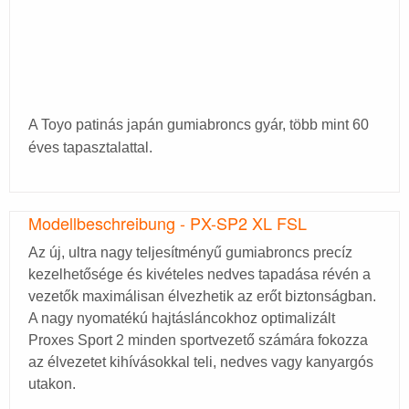
A Toyo patinás japán gumiabroncs gyár, több mint 60
éves tapasztalattal.
Modellbeschreibung - PX-SP2 XL FSL
Az új, ultra nagy teljesítményű gumiabroncs precíz
kezelhetősége és kivételes nedves tapadása révén a
vezetők maximálisan élvezhetik az erőt biztonságban.
A nagy nyomatékú hajtásláncokhoz optimalizált
Proxes Sport 2 minden sportvezető számára fokozza
az élvezetet kihívásokkal teli, nedves vagy kanyargós
utakon.