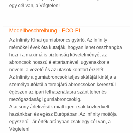
egy cél van, a Végtelen!
Modellbeschreibung - ECO-PI
Az Infinity Kínai gumiabroncs gyártó. Az Infinity
mérnökei évek óta kutatják, hogyan lehet összhangba
hozni a maximális biztonság követelményét az
abroncsok hosszú élettartamával, ugyanakkor a
növelni a vezető és az utasok komfort érzetét.
Az Infinity a gumiabroncsok teljes skáláját kínálja a
személyautóktól a terepjáró abroncsokon keresztül
égészen az ipari felhasználásra szánt teher és
mezőgazdasági gumiabroncsokig.
Alacsony árfekvésük miatt igen csak közkedvelt
hazánkban és egész Európában. Az Infinity mottója
egyszerű - ár-érték arányban csak egy cél van, a
Végtelen!