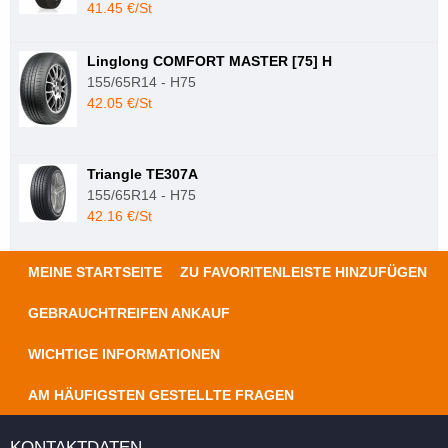
41.45 €/St
Linglong COMFORT MASTER [75] H
155/65R14 - H75
42.05 €/St
Triangle TE307A
155/65R14 - H75
42.16 €/St
MEINE STARTSEITE
ZU FAVORITENLEISTE HINZUFÜGEN
GEBRAUCHTREIFEN ANKAUF
WICHTIGE INFORMATIONEN
AM HÄUFIGSTEN GESTELLTE FRAGEN
KONTAKTDATEN