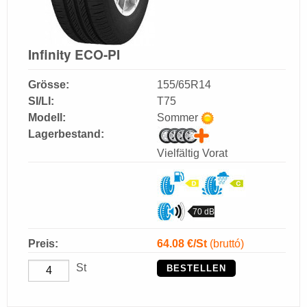
Infinity ECO-PI
Grösse:
155/65R14
SI/LI:
T75
Modell:
Sommer
Lagerbestand:
Vielfältig Vorat
70 dB
Preis:
64.08
€/St
(bruttó)
St
BESTELLEN