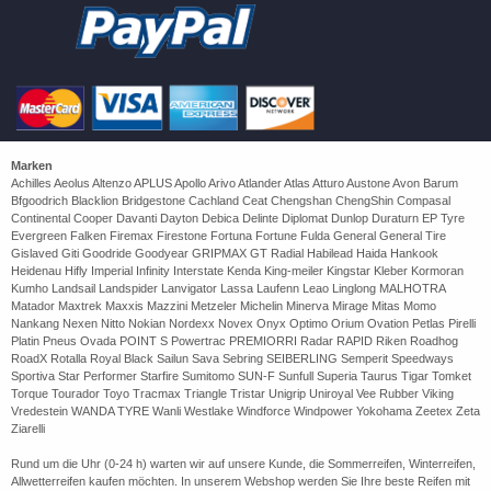
Marken
Achilles Aeolus Altenzo APLUS Apollo Arivo Atlander Atlas Atturo Austone Avon Barum
Bfgoodrich Blacklion Bridgestone Cachland Ceat Chengshan ChengShin Compasal
Continental Cooper Davanti Dayton Debica Delinte Diplomat Dunlop Duraturn EP Tyre
Evergreen Falken Firemax Firestone Fortuna Fortune Fulda General General Tire
Gislaved Giti Goodride Goodyear GRIPMAX GT Radial Habilead Haida Hankook
Heidenau Hifly Imperial Infinity Interstate Kenda King-meiler Kingstar Kleber Kormoran
Kumho Landsail Landspider Lanvigator Lassa Laufenn Leao Linglong MALHOTRA
Matador Maxtrek Maxxis Mazzini Metzeler Michelin Minerva Mirage Mitas Momo
Nankang Nexen Nitto Nokian Nordexx Novex Onyx Optimo Orium Ovation Petlas Pirelli
Platin Pneus Ovada POINT S Powertrac PREMIORRI Radar RAPID Riken Roadhog
RoadX Rotalla Royal Black Sailun Sava Sebring SEIBERLING Semperit Speedways
Sportiva Star Performer Starfire Sumitomo SUN-F Sunfull Superia Taurus Tigar Tomket
Torque Tourador Toyo Tracmax Triangle Tristar Unigrip Uniroyal Vee Rubber Viking
Vredestein WANDA TYRE Wanli Westlake Windforce Windpower Yokohama Zeetex Zeta
Ziarelli
Rund um die Uhr (0-24 h) warten wir auf unsere Kunde, die Sommerreifen, Winterreifen,
Allwetterreifen kaufen möchten. In unserem Webshop werden Sie Ihre beste Reifen mit