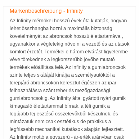
Markenbeschreipung - Infinity
Az Infinity mérnökei hosszú évek óta kutatják, hogyan
lehet összhangba hozni a maximális biztonság
követelményét az abroncsok hosszú élettartamával,
ugyanakkor a végletekig növelni a vezető és az utasok
komfort érzetét. Termékei e három elvárást figyelembe
véve törekednek a legkorszerűbb jövőbe mutató
termékek előállítása felé. Az Infinity a gumiabroncsok
szinte teljes skáláját kínálja a személyautóktól a
terepjáró abroncsokon keresztül égészen az ipari
felhasználásra szánt teher és mezőgazdasági
gumiabroncsokig. Az Infinity által gyártott nyári gumik
kimagasló élettartammal bírnak, a téli gumik a
legújabb fejlesztésű összetevőkből készülnek, és
mintázatuk nem csak esztétikus de praktikus a
legfrissebb mechanikai kutatások alapján fejlesztett.
Az Infinity mottója egyszerű - ár-érték arányban csak