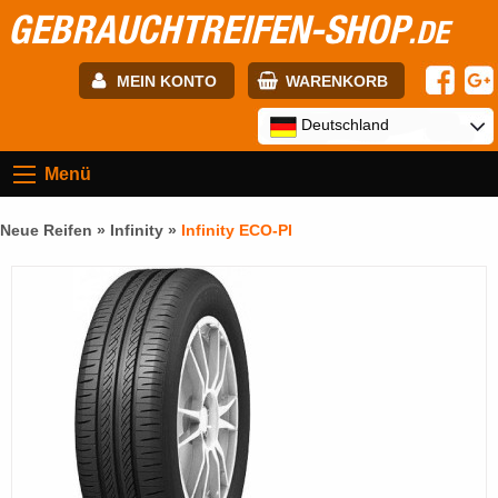
GEBRAUCHTREIFEN-SHOP
.DE
MEIN KONTO
WARENKORB
E-mail:
Deutschland
Menü
Passwort:
Neue Reifen »
Infinity
»
Infinity ECO-PI
Registrierung
ANMELDEN