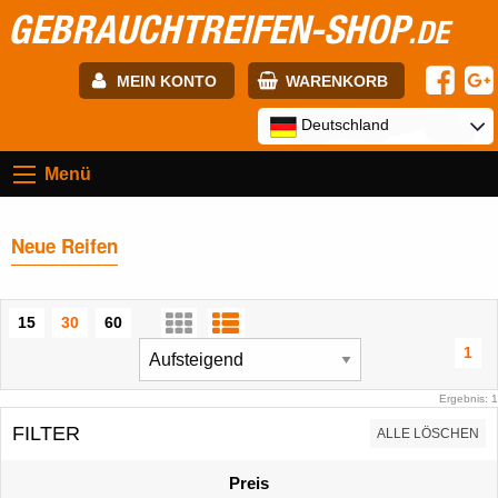
GEBRAUCHTREIFEN-SHOP
.DE
MEIN KONTO
WARENKORB
E-mail:
Deutschland
Menü
Passwort:
Neue Reifen
Registrierung
ANMELDEN
15
30
60
1
Ergebnis: 1
FILTER
ALLE LÖSCHEN
Preis