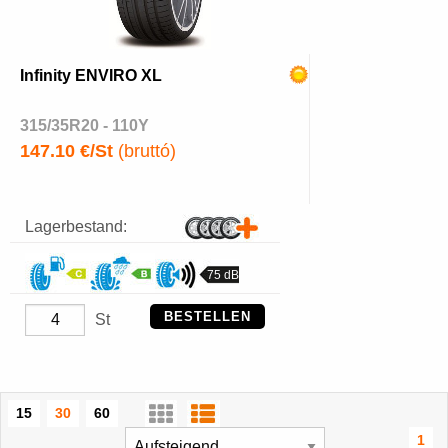
Infinity ENVIRO XL
315/35R20 - 110Y
147.10 €/St
(bruttó)
Lagerbestand:
75 dB
BESTELLEN
St
15
30
60
1