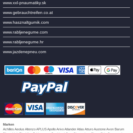
www.xxl-pnaumatiky.sk
www.gebrauchtreifen.co.at
www.hasznaltgumik.com
www.rabljenegume.com
www.rabljenegume.hr
www.jazdenepneu.com
Marken
Achilles Aeolus Altenzo APLUS Apollo Arivo Atlander Atlas Atturo Austone Avon Barum