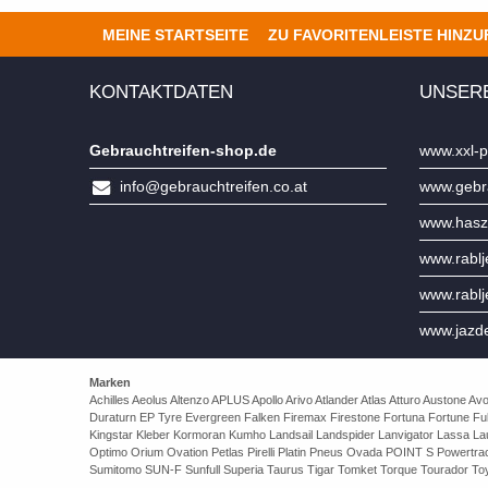
MEINE STARTSEITE
ZU FAVORITENLEISTE HINZ
KONTAKTDATEN
UNSER
Gebrauchtreifen-shop.de
www.xxl-p
info@gebrauchtreifen.co.at
www.gebra
www.hasz
www.rabl
www.rabl
www.jazd
Marken
Achilles Aeolus Altenzo APLUS Apollo Arivo Atlander Atlas Atturo Auston
Duraturn EP Tyre Evergreen Falken Firemax Firestone Fortuna Fortune Ful
Kingstar Kleber Kormoran Kumho Landsail Landspider Lanvigator Lassa 
Optimo Orium Ovation Petlas Pirelli Platin Pneus Ovada POINT S Powert
Sumitomo SUN-F Sunfull Superia Taurus Tigar Tomket Torque Tourador Toy