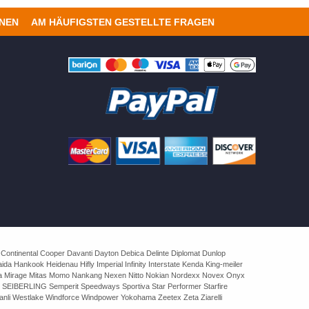
ONEN
AM HÄUFIGSTEN GESTELLTE FRAGEN
 Continental Cooper Davanti Dayton Debica Delinte Diplomat Dunlop
 Hankook Heidenau Hifly Imperial Infinity Interstate Kenda King-meiler
rva Mirage Mitas Momo Nankang Nexen Nitto Nokian Nordexx Novex Onyx
 SEIBERLING Semperit Speedways Sportiva Star Performer Starfire
nli Westlake Windforce Windpower Yokohama Zeetex Zeta Ziarelli