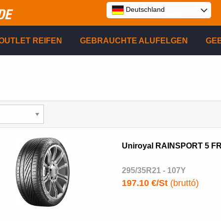
Deutschland
DE
E
OUTLET REIFEN
GEBRAUCHTE ALUFELGEN
GE
P
R
Uniroyal RAINSPORT 5 F
295/35R21 - 107Y
197.10 €/St
(bruttó)