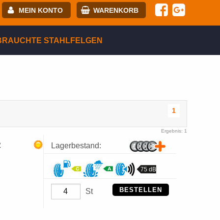
MEIN KONTO
WARENKORB
-mail:
BRAUCHTE STAHLFELGEN
asswort:
egistrierung
ANMELDEN
1
Ergebnis: 1
R
Lagerbestand:
75 dB
BESTELLEN
St