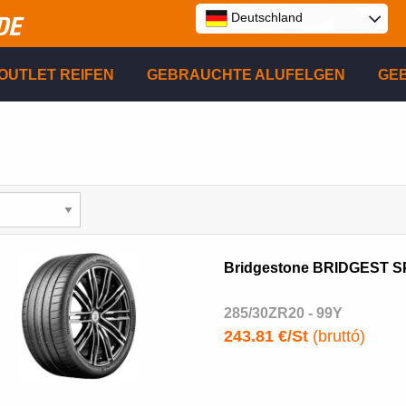
Deutschland
DE
E
OUTLET REIFEN
GEBRAUCHTE ALUFELGEN
GE
P
R
Bridgestone BRIDGEST 
285/30ZR20 - 99Y
243.81 €/St
(bruttó)