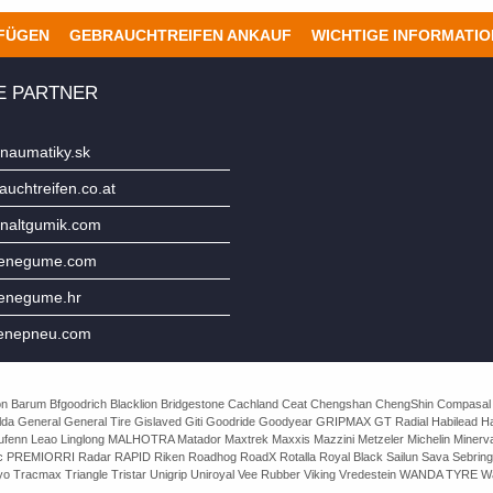
UFÜGEN
GEBRAUCHTREIFEN ANKAUF
WICHTIGE INFORMATI
E PARTNER
naumatiky.sk
uchtreifen.co.at
naltgumik.com
jenegume.com
jenegume.hr
enepneu.com
e Avon Barum Bfgoodrich Blacklion Bridgestone Cachland Ceat Chengshan ChengShin Compasal
da General General Tire Gislaved Giti Goodride Goodyear GRIPMAX GT Radial Habilead Haida
Laufenn Leao Linglong MALHOTRA Matador Maxtrek Maxxis Mazzini Metzeler Michelin Mine
rac PREMIORRI Radar RAPID Riken Roadhog RoadX Rotalla Royal Black Sailun Sava Sebring
o Tracmax Triangle Tristar Unigrip Uniroyal Vee Rubber Viking Vredestein WANDA TYRE Wa