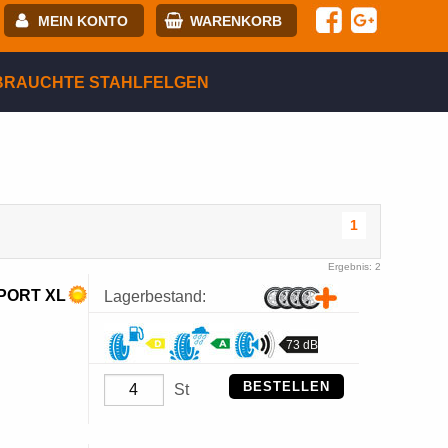
MEIN KONTO
WARENKORB
-mail:
BRAUCHTE STAHLFELGEN
asswort:
egistrierung
ANMELDEN
1
Ergebnis: 2
SPORT XL
Lagerbestand:
73 dB
BESTELLEN
St