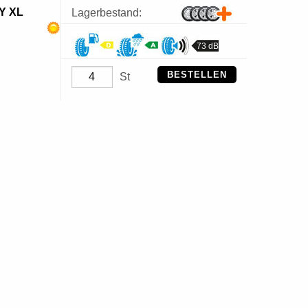
Y XL
Lagerbestand:
73 dB
BESTELLEN
St