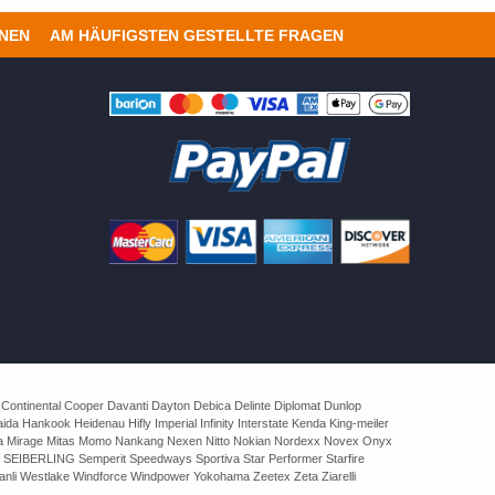
ONEN
AM HÄUFIGSTEN GESTELLTE FRAGEN
 Continental Cooper Davanti Dayton Debica Delinte Diplomat Dunlop
 Hankook Heidenau Hifly Imperial Infinity Interstate Kenda King-meiler
rva Mirage Mitas Momo Nankang Nexen Nitto Nokian Nordexx Novex Onyx
 SEIBERLING Semperit Speedways Sportiva Star Performer Starfire
nli Westlake Windforce Windpower Yokohama Zeetex Zeta Ziarelli