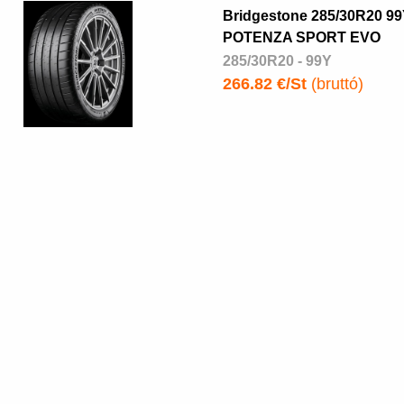
Bridgestone 285/30R20 99
POTENZA SPORT EVO
285/30R20 - 99Y
266.82 €/St
(bruttó)