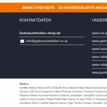
MEINE STARTSEITE
ZU FAVORITENLEISTE HINZ
KONTAKTDATEN
UNSER
Gebrauchtreifen-shop.de
www.xxl-p
info@gebrauchtreifen.co.at
www.gebra
www.hasz
www.rabl
www.rabl
www.jazd
Marken
Achilles Aeolus Altenzo APLUS Apollo Arivo Atlander Atlas Atturo Auston
Duraturn EP Tyre Evergreen Falken Firemax Firestone Fortuna Fortune Ful
Kingstar Kleber Kormoran Kumho Landsail Landspider Lanvigator Lassa 
Optimo Orium Ovation Petlas Pirelli Platin Pneus Ovada POINT S Powert
Sumitomo SUN-F Sunfull Superia Taurus Tigar Tomket Torque Tourador Toy