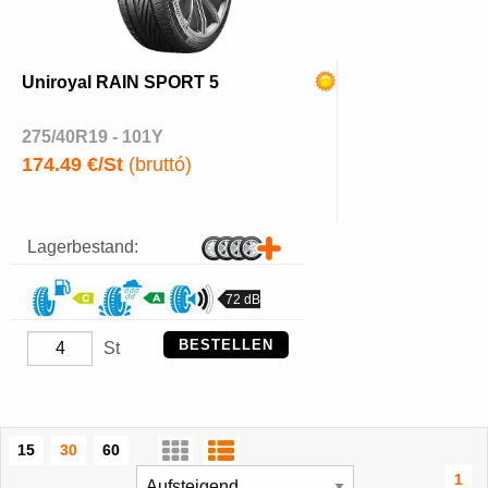
Uniroyal RAIN SPORT 5
275/40R19 - 101Y
174.49 €/St
(bruttó)
Lagerbestand:
72 dB
BESTELLEN
St
15
30
60
1