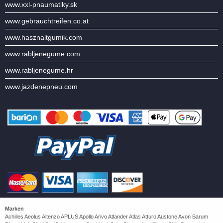
www.xxl-pnaumatiky.sk
www.gebrauchtreifen.co.at
www.hasznaltgumik.com
www.rabljenegume.com
www.rabljenegume.hr
www.jazdenepneu.com
Marken
Achilles Aeolus Altenzo APLUS Apollo Arivo Atlander Atlas Atturo Austone Avon Barum