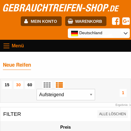
GEBRAUCHTREIFEN-SHOP
.DE
MEIN KONTO
WARENKORB
E-mail:
Deutschland
Menü
Passwort:
Neue Reifen
Registrierung
ANMELDEN
15
30
60
1
Ergebnis: 1
FILTER
ALLE LÖSCHEN
Preis