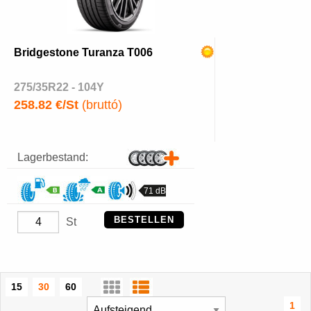
Bridgestone Turanza T006
275/35R22 - 104Y
258.82 €/St
(bruttó)
Lagerbestand:
71 dB
BESTELLEN
St
15
30
60
1