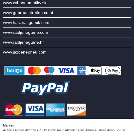
www.xxl-pnaumatiky.sk
www.gebrauchtreifen.co.at
www.hasznaltgumik.com
www.rabljenegume.com
www.rabljenegume.hr
www.jazdenepneu.com
Marken
Achilles Aeolus Altenzo APLUS Apollo Arivo Atlander Atlas Atturo Austone Avon Barum