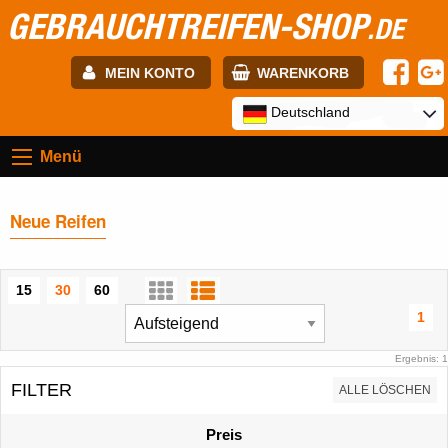
GEBRAUCHTREIFEN-SHOP
.DE
MEIN KONTO
WARENKORB
E-mail:
Deutschland
Menü
Passwort:
Neue Reifen
Registrierung
ANMELDEN
15
30
60
1
Ergebnis: 1
FILTER
ALLE LÖSCHEN
Preis