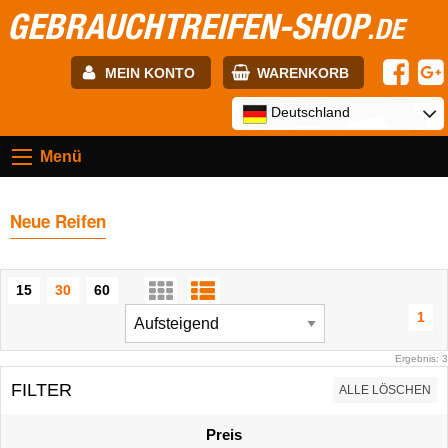
GEBRAUCHTREIFEN-SHOP
.DE
MEIN KONTO
WARENKORB
E-mail:
Deutschland
Menü
Passwort:
Neue Reifen
Registrierung
ANMELDEN
15
30
60
1
Ergebnis: 3
FILTER
ALLE LÖSCHEN
Preis