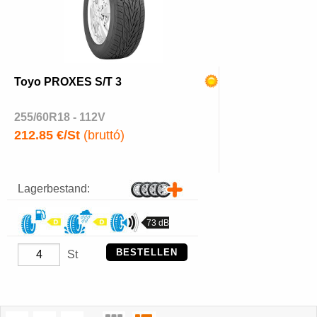
Toyo PROXES S/T 3
255/60R18 - 112V
212.85 €/St
(bruttó)
Lagerbestand:
73 dB
BESTELLEN
St