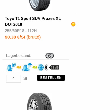
Toyo T1 Sport SUV Proxes XL
DOT2018
255/60R18 - 112H
90.38 €/St
(bruttó)
Lagerbestand:
73 dB
BESTELLEN
St