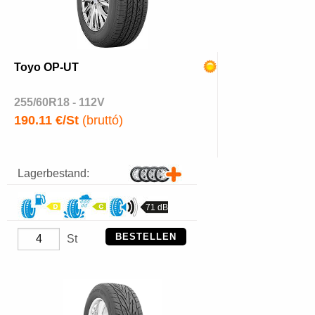
Toyo OP-UT
255/60R18 - 112V
190.11 €/St
(bruttó)
Lagerbestand:
71 dB
BESTELLEN
St