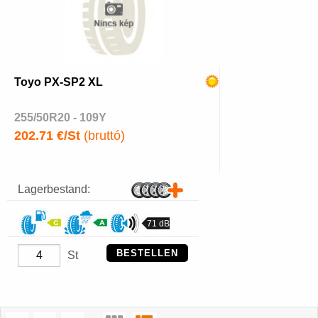
Toyo PX-SP2 XL
255/50R20 - 109Y
202.71 €/St
(bruttó)
Lagerbestand:
71 dB
BESTELLEN
St