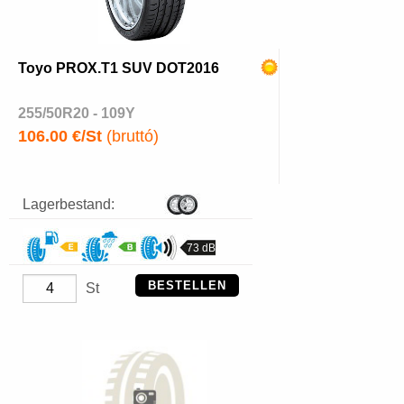
Toyo PROX.T1 SUV DOT2016
255/50R20 - 109Y
106.00 €/St
(bruttó)
Lagerbestand:
73 dB
BESTELLEN
St