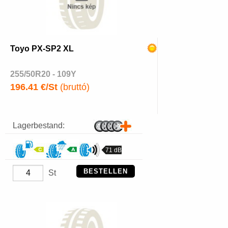
Toyo PX-SP2 XL
255/50R20 - 109Y
196.41 €/St
(bruttó)
Lagerbestand:
71 dB
BESTELLEN
St