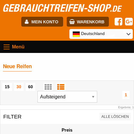
GEBRAUCHTREIFEN-SHOP
.DE
MEIN KONTO
WARENKORB
E-mail:
Deutschland
Menü
Passwort:
Neue Reifen
Registrierung
ANMELDEN
15
30
60
1
Ergebnis: 1
FILTER
ALLE LÖSCHEN
Preis