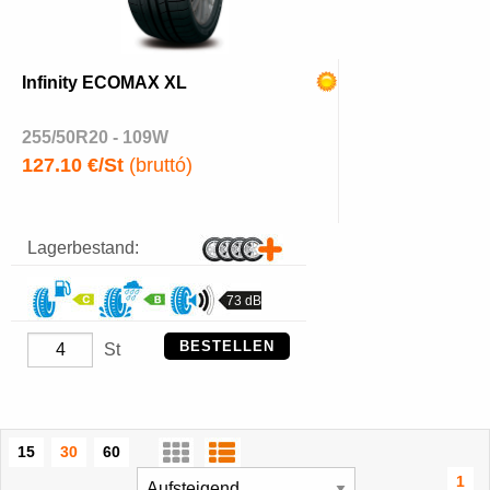
Infinity ECOMAX XL
255/50R20 - 109W
127.10 €/St
(bruttó)
Lagerbestand:
73 dB
BESTELLEN
St
15
30
60
1