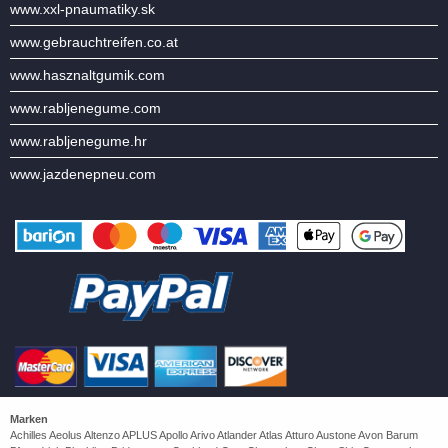
www.xxl-pnaumatiky.sk
www.gebrauchtreifen.co.at
www.hasznaltgumik.com
www.rabljenegume.com
www.rabljenegume.hr
www.jazdenepneu.com
Marken
Achilles Aeolus Altenzo APLUS Apollo Arivo Atlander Atlas Atturo Austone Avon Barum