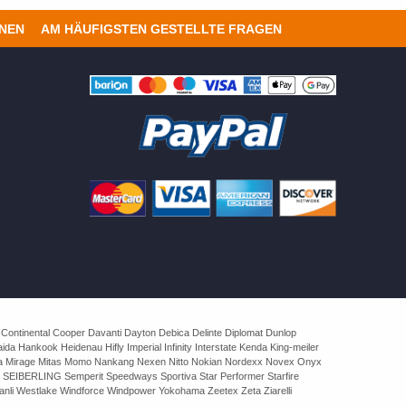
ONEN
AM HÄUFIGSTEN GESTELLTE FRAGEN
 Continental Cooper Davanti Dayton Debica Delinte Diplomat Dunlop
 Hankook Heidenau Hifly Imperial Infinity Interstate Kenda King-meiler
rva Mirage Mitas Momo Nankang Nexen Nitto Nokian Nordexx Novex Onyx
 SEIBERLING Semperit Speedways Sportiva Star Performer Starfire
nli Westlake Windforce Windpower Yokohama Zeetex Zeta Ziarelli