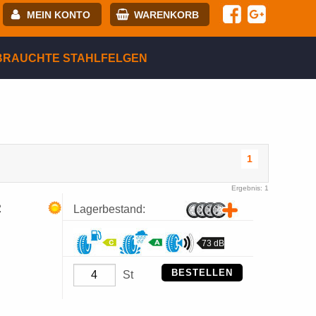
MEIN KONTO
WARENKORB
-mail:
BRAUCHTE STAHLFELGEN
asswort:
egistrierung
ANMELDEN
1
Ergebnis: 1
R
Lagerbestand:
73 dB
BESTELLEN
St