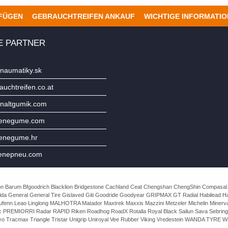
UFÜGEN
GEBRAUCHTREIFEN ANKAUF
WICHTIGE INFORMATI
E PARTNER
naumatiky.sk
uchtreifen.co.at
naltgumik.com
jenegume.com
jenegume.hr
enepneu.com
e Avon Barum Bfgoodrich Blacklion Bridgestone Cachland Ceat Chengshan ChengShin Compasal
da General General Tire Gislaved Giti Goodride Goodyear GRIPMAX GT Radial Habilead Haida
Laufenn Leao Linglong MALHOTRA Matador Maxtrek Maxxis Mazzini Metzeler Michelin Mine
rac PREMIORRI Radar RAPID Riken Roadhog RoadX Rotalla Royal Black Sailun Sava Sebring
o Tracmax Triangle Tristar Unigrip Uniroyal Vee Rubber Viking Vredestein WANDA TYRE Wa