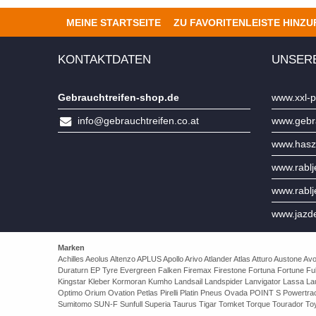
MEINE STARTSEITE
ZU FAVORITENLEISTE HINZ
KONTAKTDATEN
UNSER
Gebrauchtreifen-shop.de
www.xxl-p
info@gebrauchtreifen.co.at
www.gebra
www.hasz
www.rabl
www.rabl
www.jazd
Marken
Achilles Aeolus Altenzo APLUS Apollo Arivo Atlander Atlas Atturo Auston
Duraturn EP Tyre Evergreen Falken Firemax Firestone Fortuna Fortune Ful
Kingstar Kleber Kormoran Kumho Landsail Landspider Lanvigator Lassa 
Optimo Orium Ovation Petlas Pirelli Platin Pneus Ovada POINT S Powert
Sumitomo SUN-F Sunfull Superia Taurus Tigar Tomket Torque Tourador Toy