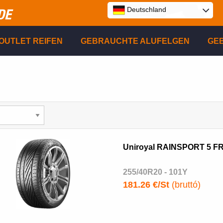
Deutschland
DE
E
OUTLET REIFEN
GEBRAUCHTE ALUFELGEN
GE
P
R
Uniroyal RAINSPORT 5 F
255/40R20 - 101Y
181.26 €/St
(bruttó)