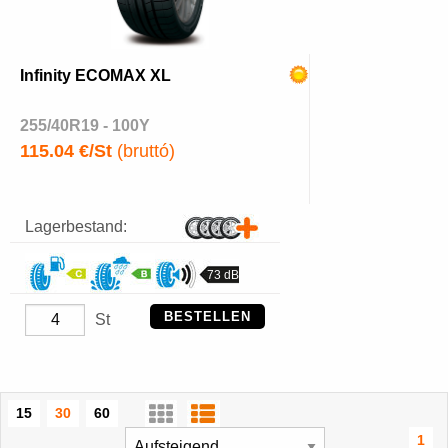
Infinity ECOMAX XL
255/40R19 - 100Y
115.04 €/St
(bruttó)
Lagerbestand:
73 dB
BESTELLEN
St
15
30
60
1