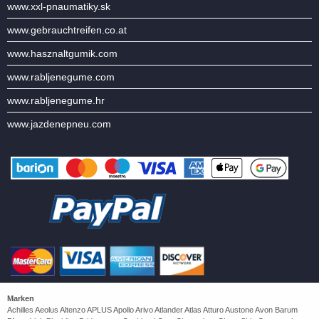
www.xxl-pnaumatiky.sk
www.gebrauchtreifen.co.at
www.hasznaltgumik.com
www.rabljenegume.com
www.rabljenegume.hr
www.jazdenepneu.com
Marken
Achilles Aeolus Altenzo APLUS Apollo Arivo Atlander Atlas Atturo Austone Avon Barum