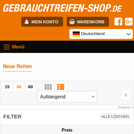
GEBRAUCHTREIFEN-SHOP
.DE
MEIN KONTO
WARENKORB
E-mail:
Deutschland
Menü
Passwort:
Neue Reifen
Registrierung
ANMELDEN
15
30
60
1
Ergebnis: 1
FILTER
ALLE LÖSCHEN
Preis