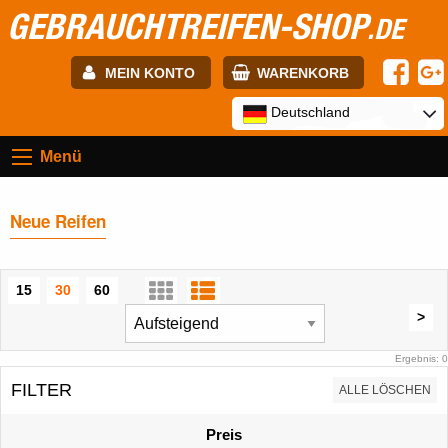
GEBRAUCHTREIFEN-SHOP
.DE
MEIN KONTO
WARENKORB
E-mail:
Deutschland
Menü
Passwort:
Neue Reifen
Registrierung
ANMELDEN
15
30
60
>
Ergebnis: 0
FILTER
ALLE LÖSCHEN
Preis