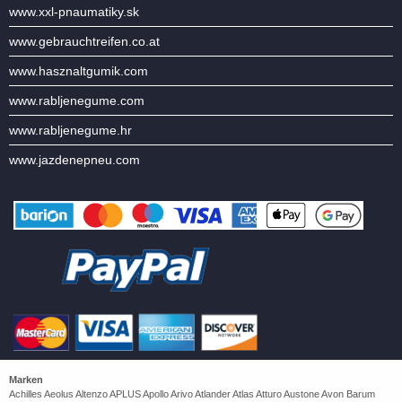
www.xxl-pnaumatiky.sk
www.gebrauchtreifen.co.at
www.hasznaltgumik.com
www.rabljenegume.com
www.rabljenegume.hr
www.jazdenepneu.com
Marken
Achilles Aeolus Altenzo APLUS Apollo Arivo Atlander Atlas Atturo Austone Avon Barum