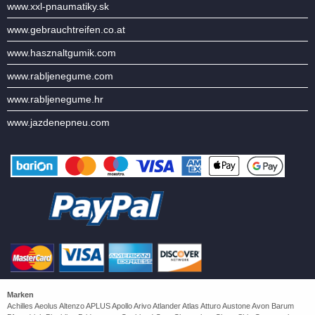
www.xxl-pnaumatiky.sk
www.gebrauchtreifen.co.at
www.hasznaltgumik.com
www.rabljenegume.com
www.rabljenegume.hr
www.jazdenepneu.com
Marken
Achilles Aeolus Altenzo APLUS Apollo Arivo Atlander Atlas Atturo Austone Avon Barum