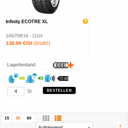
Infinity ECOTRE XL
245/70R16 - 111H
136.96 €/St
(bruttó)
Lagerbestand:
72 dB
BESTELLEN
St
15
30
60
1