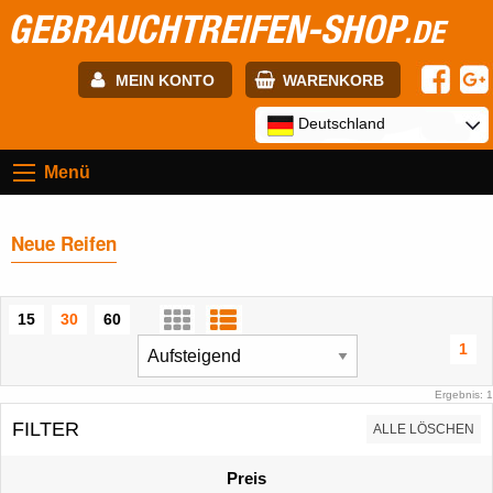
GEBRAUCHTREIFEN-SHOP
.DE
MEIN KONTO
WARENKORB
E-mail:
Deutschland
Menü
Passwort:
Neue Reifen
Registrierung
ANMELDEN
15
30
60
1
Ergebnis: 1
FILTER
ALLE LÖSCHEN
Preis