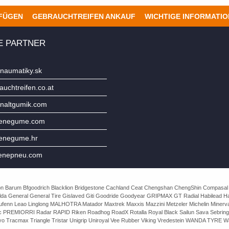
UFÜGEN
GEBRAUCHTREIFEN ANKAUF
WICHTIGE INFORMATI
E PARTNER
naumatiky.sk
uchtreifen.co.at
naltgumik.com
jenegume.com
jenegume.hr
enepneu.com
e Avon Barum Bfgoodrich Blacklion Bridgestone Cachland Ceat Chengshan ChengShin Compasal
da General General Tire Gislaved Giti Goodride Goodyear GRIPMAX GT Radial Habilead Haida
Laufenn Leao Linglong MALHOTRA Matador Maxtrek Maxxis Mazzini Metzeler Michelin Mine
rac PREMIORRI Radar RAPID Riken Roadhog RoadX Rotalla Royal Black Sailun Sava Sebring
o Tracmax Triangle Tristar Unigrip Uniroyal Vee Rubber Viking Vredestein WANDA TYRE Wa