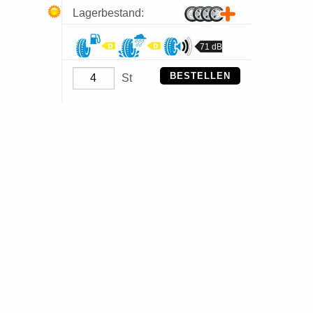
Lagerbestand:
71 dB
BESTELLEN
St