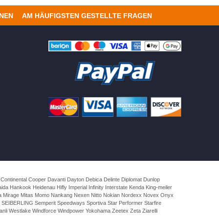
ONEN
AM HÄUFIGSTEN GESTELLTE FRAGEN
 Continental Cooper Davanti Dayton Debica Delinte Diplomat Dunlop
 Hankook Heidenau Hifly Imperial Infinity Interstate Kenda King-meiler
rva Mirage Mitas Momo Nankang Nexen Nitto Nokian Nordexx Novex Onyx
 SEIBERLING Semperit Speedways Sportiva Star Performer Starfire
nli Westlake Windforce Windpower Yokohama Zeetex Zeta Ziarelli