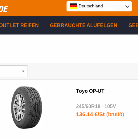
Deutschland
DE
E
OUTLET REIFEN
GEBRAUCHTE ALUFELGEN
GE
P
R
Toyo OP-UT
245/60R18 - 105V
136.14 €/St
(bruttó)