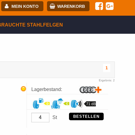
MEIN KONTO
WARENKORB
-mail:
BRAUCHTE STAHLFELGEN
asswort:
egistrierung
ANMELDEN
1
Ergebnis: 2
Lagerbestand:
71 dB
BESTELLEN
St