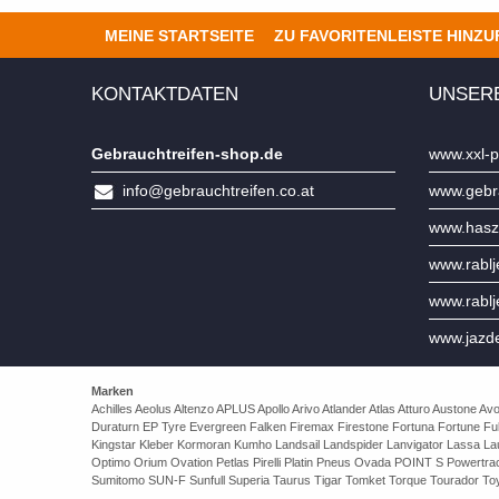
MEINE STARTSEITE
ZU FAVORITENLEISTE HINZ
KONTAKTDATEN
UNSER
Gebrauchtreifen-shop.de
www.xxl-p
info@gebrauchtreifen.co.at
www.gebra
www.hasz
www.rabl
www.rabl
www.jazd
Marken
Achilles Aeolus Altenzo APLUS Apollo Arivo Atlander Atlas Atturo Auston
Duraturn EP Tyre Evergreen Falken Firemax Firestone Fortuna Fortune Ful
Kingstar Kleber Kormoran Kumho Landsail Landspider Lanvigator Lassa 
Optimo Orium Ovation Petlas Pirelli Platin Pneus Ovada POINT S Powert
Sumitomo SUN-F Sunfull Superia Taurus Tigar Tomket Torque Tourador Toy