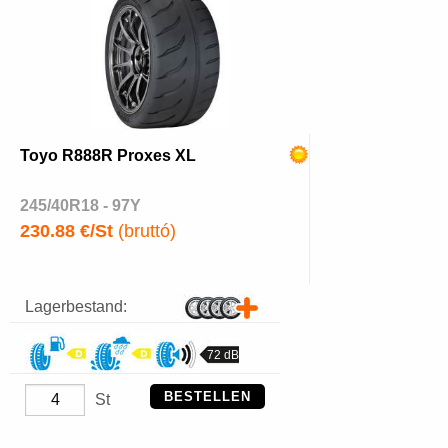
Toyo R888R Proxes XL
245/40R18 - 97Y
230.88 €/St
(bruttó)
Lagerbestand:
72 dB
BESTELLEN
St