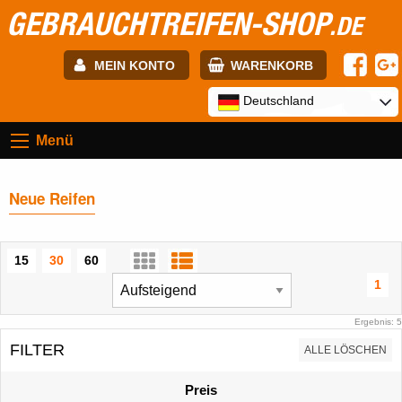
GEBRAUCHTREIFEN-SHOP
.DE
MEIN KONTO
WARENKORB
E-mail:
Deutschland
Menü
Passwort:
Neue Reifen
Registrierung
ANMELDEN
15
30
60
1
Ergebnis: 5
FILTER
ALLE LÖSCHEN
Preis