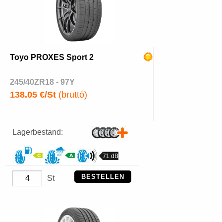
Toyo PROXES Sport 2
245/40ZR18 - 97Y
138.05 €/St
(bruttó)
Lagerbestand:
71 dB
BESTELLEN
St