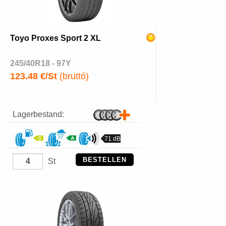
Toyo Proxes Sport 2 XL
245/40R18 - 97Y
123.48 €/St
(bruttó)
Lagerbestand:
71 dB
BESTELLEN
St