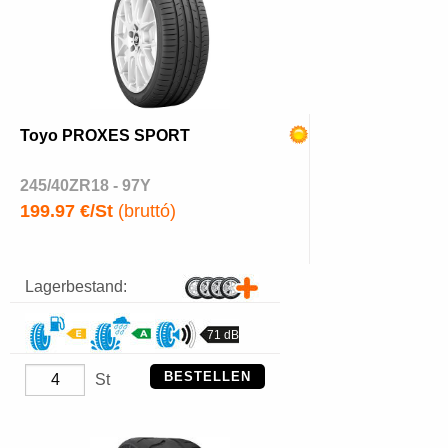
Toyo PROXES SPORT
245/40ZR18 - 97Y
199.97 €/St
(bruttó)
Lagerbestand:
71 dB
BESTELLEN
St