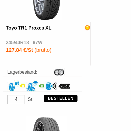
Toyo TR1 Proxes XL
245/40R18 - 97W
127.84 €/St
(bruttó)
Lagerbestand:
70 dB
BESTELLEN
St