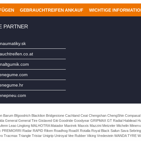
UFÜGEN
GEBRAUCHTREIFEN ANKAUF
WICHTIGE INFORMATI
E PARTNER
naumatiky.sk
uchtreifen.co.at
naltgumik.com
jenegume.com
jenegume.hr
enepneu.com
e Avon Barum Bfgoodrich Blacklion Bridgestone Cachland Ceat Chengshan ChengShin Compasal
da General General Tire Gislaved Giti Goodride Goodyear GRIPMAX GT Radial Habilead Haida
Laufenn Leao Linglong MALHOTRA Matador Maxtrek Maxxis Mazzini Metzeler Michelin Mine
rac PREMIORRI Radar RAPID Riken Roadhog RoadX Rotalla Royal Black Sailun Sava Sebring
o Tracmax Triangle Tristar Unigrip Uniroyal Vee Rubber Viking Vredestein WANDA TYRE Wa