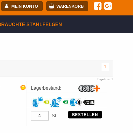
MEIN KONTO
WARENKORB
-mail:
BRAUCHTE STAHLFELGEN
asswort:
egistrierung
ANMELDEN
1
Ergebnis: 1
R
Lagerbestand:
72 dB
BESTELLEN
St