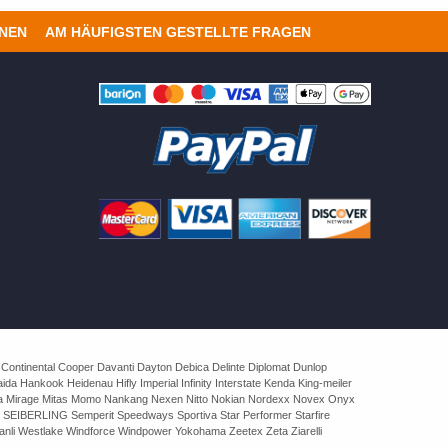
ONEN
AM HÄUFIGSTEN GESTELLTE FRAGEN
 Continental Cooper Davanti Dayton Debica Delinte Diplomat Dunlop
 Hankook Heidenau Hifly Imperial Infinity Interstate Kenda King-meiler
rva Mirage Mitas Momo Nankang Nexen Nitto Nokian Nordexx Novex Onyx
 SEIBERLING Semperit Speedways Sportiva Star Performer Starfire
nli Westlake Windforce Windpower Yokohama Zeetex Zeta Ziarelli