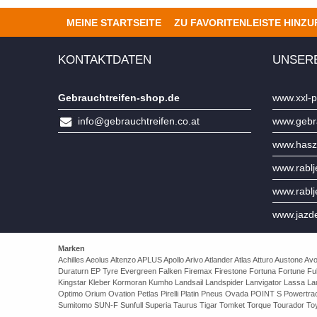
MEINE STARTSEITE
ZU FAVORITENLEISTE HINZ
KONTAKTDATEN
UNSER
Gebrauchtreifen-shop.de
www.xxl-p
info@gebrauchtreifen.co.at
www.gebra
www.hasz
www.rabl
www.rabl
www.jazd
Marken
Achilles Aeolus Altenzo APLUS Apollo Arivo Atlander Atlas Atturo Auston
Duraturn EP Tyre Evergreen Falken Firemax Firestone Fortuna Fortune Ful
Kingstar Kleber Kormoran Kumho Landsail Landspider Lanvigator Lassa 
Optimo Orium Ovation Petlas Pirelli Platin Pneus Ovada POINT S Powert
Sumitomo SUN-F Sunfull Superia Taurus Tigar Tomket Torque Tourador Toy