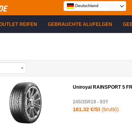
Deutschland
DE
E
OUTLET REIFEN
GEBRAUCHTE ALUFELGEN
GE
P
R
Uniroyal RAINSPORT 5 F
245/35R19 - 93Y
161.32 €/St
(bruttó)