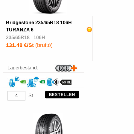
Bridgestone 235/65R18 106H
TURANZA 6
235/65R18 - 106H
131.48 €/St
(bruttó)
Lagerbestand:
69 dB
BESTELLEN
St