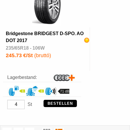
Bridgestone BRIDGEST D-SPO. AO
DOT 2017
235/65R18 - 106W
245.73 €/St
(bruttó)
Lagerbestand:
71 dB
BESTELLEN
St