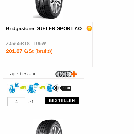
Bridgestone DUELER SPORT AO
235/65R18 - 106W
201.07 €/St
(bruttó)
Lagerbestand:
71 dB
BESTELLEN
St