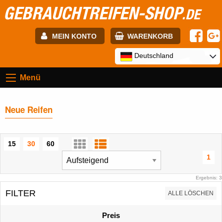
GEBRAUCHTREIFEN-SHOP
.DE
MEIN KONTO
WARENKORB
E-mail:
Deutschland
Menü
Passwort:
Neue Reifen
Registrierung
ANMELDEN
15
30
60
1
Ergebnis: 3
FILTER
ALLE LÖSCHEN
Preis