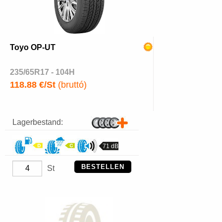
Toyo OP-UT
235/65R17 - 104H
118.88 €/St
(bruttó)
Lagerbestand:
71 dB
BESTELLEN
St