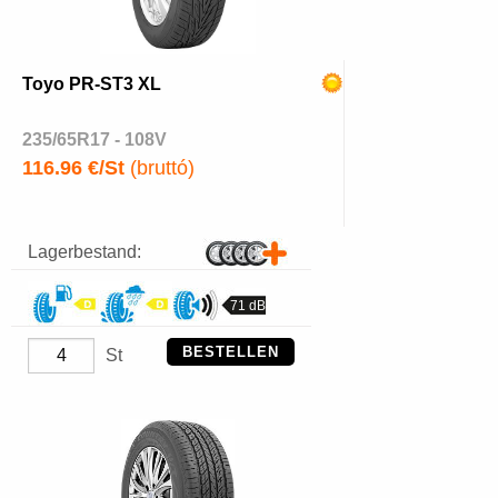
Toyo PR-ST3 XL
235/65R17 - 108V
116.96 €/St
(bruttó)
Lagerbestand:
71 dB
BESTELLEN
St