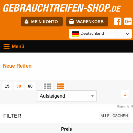
GEBRAUCHTREIFEN-SHOP
.DE
MEIN KONTO
WARENKORB
E-mail:
Deutschland
Menü
Passwort:
Neue Reifen
Registrierung
ANMELDEN
15
30
60
1
Ergebnis: 5
FILTER
ALLE LÖSCHEN
Preis