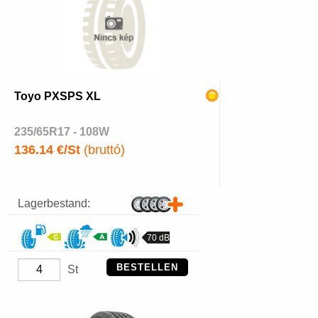
Toyo PXSPS XL
235/65R17 - 108W
136.14 €/St
(bruttó)
Lagerbestand:
70 dB
BESTELLEN
St