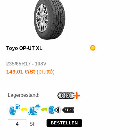
Toyo OP-UT XL
235/65R17 - 108V
149.01 €/St
(bruttó)
Lagerbestand:
71 dB
BESTELLEN
St