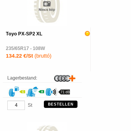
Toyo PX-SP2 XL
235/65R17 - 108W
134.22 €/St
(bruttó)
Lagerbestand:
71 dB
BESTELLEN
St