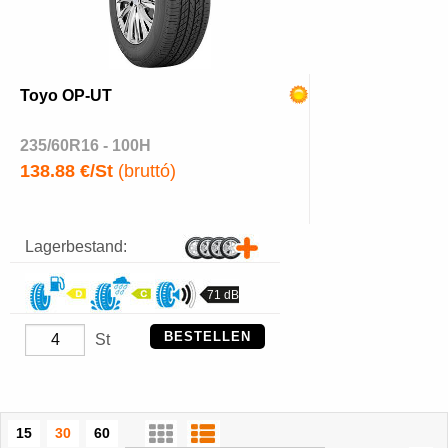
Toyo OP-UT
235/60R16 - 100H
138.88 €/St
(bruttó)
Lagerbestand:
71 dB
BESTELLEN
St
15
30
60