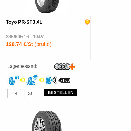
Toyo PR-ST3 XL
235/60R16 - 104V
128.74 €/St
(bruttó)
Lagerbestand:
71 dB
BESTELLEN
St