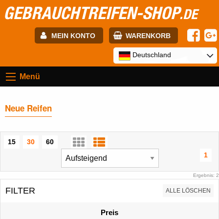
GEBRAUCHTREIFEN-SHOP
.DE
MEIN KONTO
WARENKORB
E-mail:
Deutschland
Menü
Passwort:
Neue Reifen
Registrierung
ANMELDEN
15
30
60
1
Ergebnis: 2
FILTER
ALLE LÖSCHEN
Preis