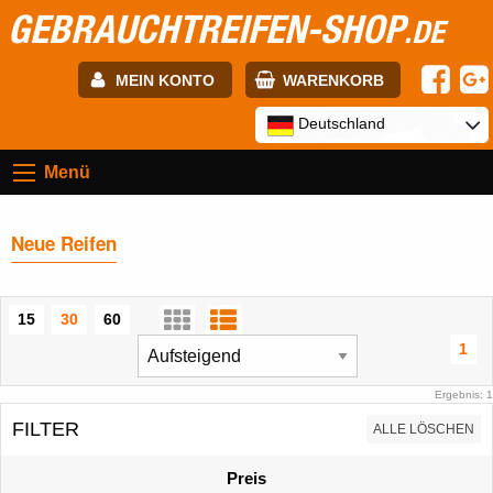
GEBRAUCHTREIFEN-SHOP
.DE
MEIN KONTO
WARENKORB
E-mail:
Deutschland
Menü
Passwort:
Neue Reifen
Registrierung
ANMELDEN
15
30
60
1
Ergebnis: 1
FILTER
ALLE LÖSCHEN
Preis