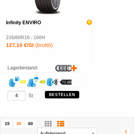
Infinity ENVIRO
235/60R16 - 100H
127.10 €/St
(bruttó)
Lagerbestand:
71 dB
BESTELLEN
St
15
30
60
1