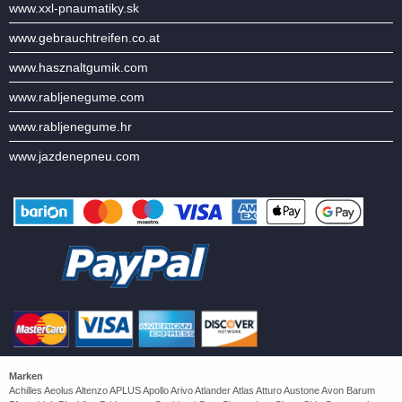
www.xxl-pnaumatiky.sk
www.gebrauchtreifen.co.at
www.hasznaltgumik.com
www.rabljenegume.com
www.rabljenegume.hr
www.jazdenepneu.com
Marken
Achilles Aeolus Altenzo APLUS Apollo Arivo Atlander Atlas Atturo Austone Avon Barum