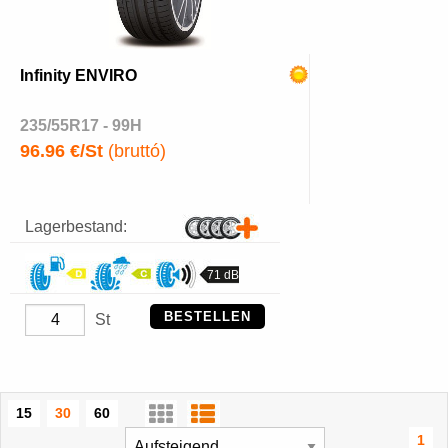
Infinity ENVIRO
235/55R17 - 99H
96.96 €/St
(bruttó)
Lagerbestand:
71 dB
BESTELLEN
St
15
30
60
1