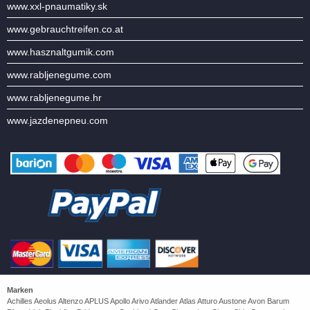
www.xxl-pnaumatiky.sk
www.gebrauchtreifen.co.at
www.hasznaltgumik.com
www.rabljenegume.com
www.rabljenegume.hr
www.jazdenepneu.com
Marken
Achilles Aeolus Altenzo APLUS Apollo Arivo Atlander Atlas Atturo Austone Avon Barum