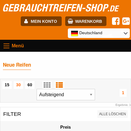
GEBRAUCHTREIFEN-SHOP
.DE
MEIN KONTO
WARENKORB
E-mail:
Deutschland
Menü
Passwort:
Neue Reifen
Registrierung
ANMELDEN
15
30
60
1
Ergebnis: 1
FILTER
ALLE LÖSCHEN
Preis