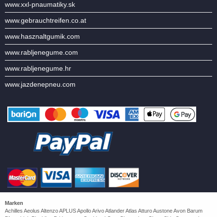
www.xxl-pnaumatiky.sk
www.gebrauchtreifen.co.at
www.hasznaltgumik.com
www.rabljenegume.com
www.rabljenegume.hr
www.jazdenepneu.com
Marken
Achilles Aeolus Altenzo APLUS Apollo Arivo Atlander Atlas Atturo Austone Avon Barum