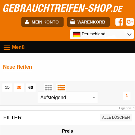
GEBRAUCHTREIFEN-SHOP
.DE
MEIN KONTO
WARENKORB
E-mail:
Deutschland
Menü
Passwort:
Neue Reifen
Registrierung
ANMELDEN
15
30
60
1
Ergebnis: 1
FILTER
ALLE LÖSCHEN
Preis