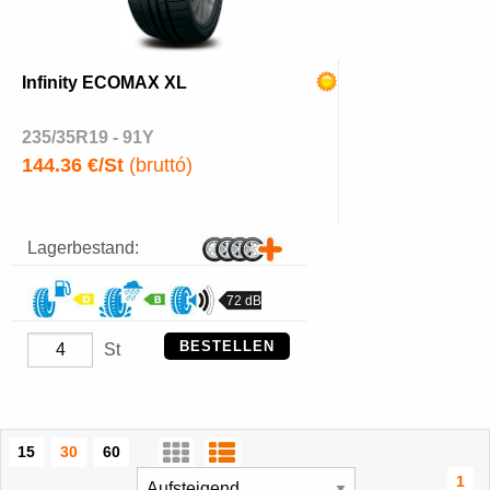
Infinity ECOMAX XL
235/35R19 - 91Y
144.36 €/St
(bruttó)
Lagerbestand:
72 dB
BESTELLEN
St
15
30
60
1