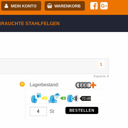
MEIN KONTO
WARENKORB
-mail:
BRAUCHTE STAHLFELGEN
asswort:
egistrierung
ANMELDEN
1
Ergebnis: 8
Lagerbestand:
70 dB
BESTELLEN
St