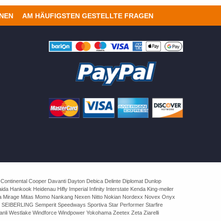
ONEN
AM HÄUFIGSTEN GESTELLTE FRAGEN
 Continental Cooper Davanti Dayton Debica Delinte Diplomat Dunlop
 Hankook Heidenau Hifly Imperial Infinity Interstate Kenda King-meiler
rva Mirage Mitas Momo Nankang Nexen Nitto Nokian Nordexx Novex Onyx
 SEIBERLING Semperit Speedways Sportiva Star Performer Starfire
nli Westlake Windforce Windpower Yokohama Zeetex Zeta Ziarelli