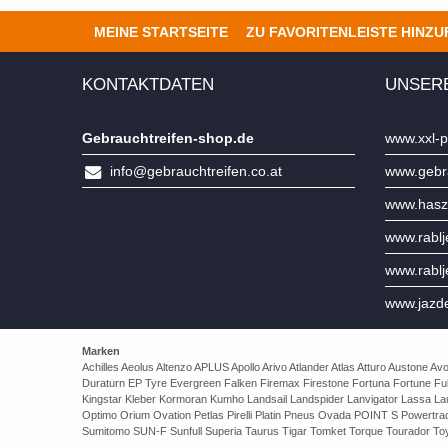
MEINE STARTSEITE
ZU FAVORITENLEISTE HINZ
KONTAKTDATEN
UNSER
Gebrauchtreifen-shop.de
www.xxl-p
info@gebrauchtreifen.co.at
www.gebra
www.hasz
www.rabl
www.rabl
www.jazd
Marken
Achilles Aeolus Altenzo APLUS Apollo Arivo Atlander Atlas Atturo Auston
Duraturn EP Tyre Evergreen Falken Firemax Firestone Fortuna Fortune Ful
Kingstar Kleber Kormoran Kumho Landsail Landspider Lanvigator Lassa 
Optimo Orium Ovation Petlas Pirelli Platin Pneus Ovada POINT S Powert
Sumitomo SUN-F Sunfull Superia Taurus Tigar Tomket Torque Tourador Toy