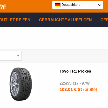
Deutschland
DE
E
OUTLET REIFEN
GEBRAUCHTE ALUFELGEN
GE
P
R
Toyo TR1 Proxes
225/55R17 - 97W
103.01 €/St
(bruttó)