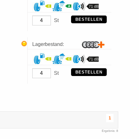
71 dB
BESTELLEN
St
Lagerbestand:
71 dB
BESTELLEN
St
1
Ergebnis: 8