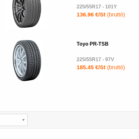
225/55R17 - 101Y
136.96 €/St
(bruttó)
Toyo PR-TSB
225/55R17 - 97V
185.45 €/St
(bruttó)