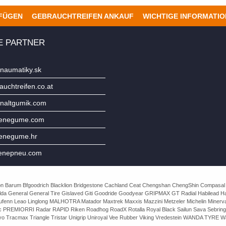
UFÜGEN
GEBRAUCHTREIFEN ANKAUF
WICHTIGE INFORMATI
E PARTNER
naumatiky.sk
uchtreifen.co.at
naltgumik.com
jenegume.com
jenegume.hr
enepneu.com
e Avon Barum Bfgoodrich Blacklion Bridgestone Cachland Ceat Chengshan ChengShin Compasal
da General General Tire Gislaved Giti Goodride Goodyear GRIPMAX GT Radial Habilead Haida
Laufenn Leao Linglong MALHOTRA Matador Maxtrek Maxxis Mazzini Metzeler Michelin Mine
rac PREMIORRI Radar RAPID Riken Roadhog RoadX Rotalla Royal Black Sailun Sava Sebring
o Tracmax Triangle Tristar Unigrip Uniroyal Vee Rubber Viking Vredestein WANDA TYRE Wa