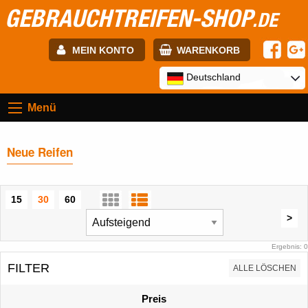
GEBRAUCHTREIFEN-SHOP
.DE
MEIN KONTO
WARENKORB
E-mail:
Deutschland
Menü
Passwort:
Neue Reifen
Registrierung
ANMELDEN
15
30
60
>
Ergebnis: 0
FILTER
ALLE LÖSCHEN
Preis