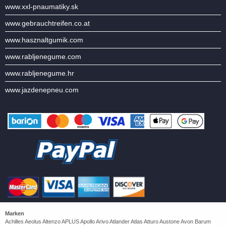
www.xxl-pnaumatiky.sk
www.gebrauchtreifen.co.at
www.hasznaltgumik.com
www.rabljenegume.com
www.rabljenegume.hr
www.jazdenepneu.com
Marken
Achilles Aeolus Altenzo APLUS Apollo Arivo Atlander Atlas Atturo Austone Avon Barum