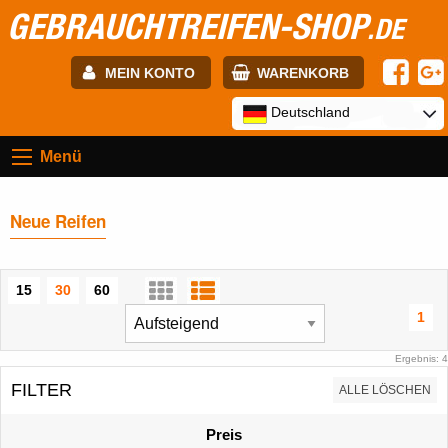
GEBRAUCHTREIFEN-SHOP
.DE
MEIN KONTO
WARENKORB
E-mail:
Deutschland
Menü
Passwort:
Neue Reifen
Registrierung
ANMELDEN
15
30
60
1
Ergebnis: 4
FILTER
ALLE LÖSCHEN
Preis