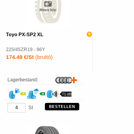
Toyo PX-SP2 XL
225/45ZR19 - 96Y
174.49 €/St
(bruttó)
Lagerbestand:
71 dB
BESTELLEN
St