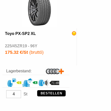
Toyo PX-SP2 XL
225/45ZR19 - 96Y
175.32 €/St
(bruttó)
Lagerbestand:
71 dB
BESTELLEN
St