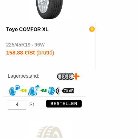
Toyo COMFOR XL
225/45R19 - 96W
158.88 €/St
(bruttó)
Lagerbestand:
70 dB
BESTELLEN
St