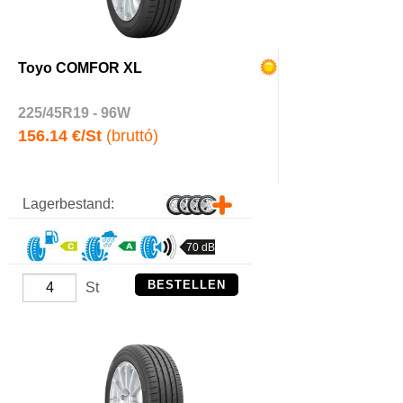
Toyo COMFOR XL
225/45R19 - 96W
156.14 €/St
(bruttó)
Lagerbestand:
70 dB
BESTELLEN
St