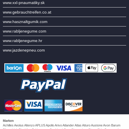
www.xxl-pnaumatiky.sk
www.gebrauchtreifen.co.at
www.hasznaltgumik.com
www.rabljenegume.com
www.rabljenegume.hr
www.jazdenepneu.com
Marken
Achilles Aeolus Altenzo APLUS Apollo Arivo Atlander Atlas Atturo Austone Avon Barum