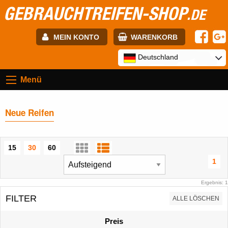
GEBRAUCHTREIFEN-SHOP
.DE
MEIN KONTO
WARENKORB
E-mail:
Deutschland
Menü
Passwort:
Neue Reifen
Registrierung
ANMELDEN
15
30
60
1
Ergebnis: 1
FILTER
ALLE LÖSCHEN
Preis