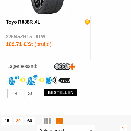
Toyo R888R XL
225/45ZR15 - 91W
182.71 €/St
(bruttó)
Lagerbestand:
72 dB
BESTELLEN
St
15
30
60
1