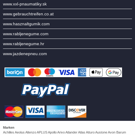
www.xxl-pnaumatiky.sk
www.gebrauchtreifen.co.at
www.hasznaltgumik.com
www.rabljenegume.com
www.rabljenegume.hr
www.jazdenepneu.com
Marken
Achilles Aeolus Altenzo APLUS Apollo Arivo Atlander Atlas Atturo Austone Avon Barum