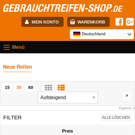
GEBRAUCHTREIFEN-SHOP
.DE
MEIN KONTO
WARENKORB
E-mail:
Deutschland
Menü
Passwort:
Neue Reifen
Registrierung
ANMELDEN
15
30
60
>
Ergebnis: 0
FILTER
ALLE LÖSCHEN
Preis