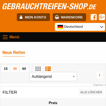
GEBRAUCHTREIFEN-SHOP
.DE
MEIN KONTO
WARENKORB
E-mail:
Deutschland
Menü
Passwort:
Neue Reifen
Registrierung
ANMELDEN
15
30
60
1
Ergebnis: 2
FILTER
ALLE LÖSCHEN
Preis