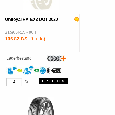
Uniroyal RA-EX3 DOT 2020
215/65R15 - 96H
106.82 €/St
(bruttó)
Lagerbestand:
71 dB
BESTELLEN
St