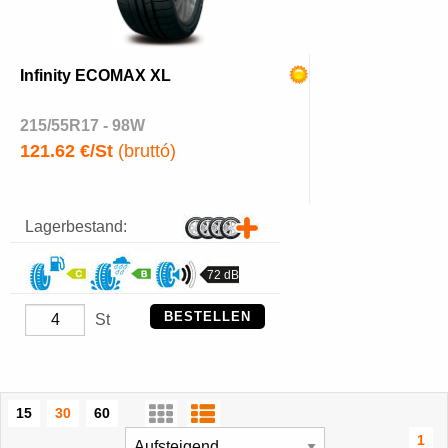
Infinity ECOMAX XL
215/55R17 - 98W
121.62 €/St
(bruttó)
Lagerbestand:
72 dB
BESTELLEN
St
15
30
60
1