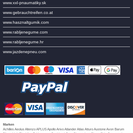
www.xxl-pnaumatiky.sk
www.gebrauchtreifen.co.at
www.hasznaltgumik.com
www.rabljenegume.com
www.rabljenegume.hr
www.jazdenepneu.com
Marken
Achilles Aeolus Altenzo APLUS Apollo Arivo Atlander Atlas Atturo Austone Avon Barum