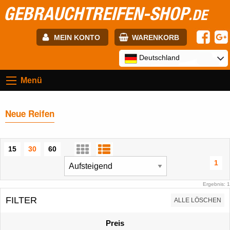
GEBRAUCHTREIFEN-SHOP
.DE
MEIN KONTO
WARENKORB
E-mail:
Deutschland
Menü
Passwort:
Neue Reifen
Registrierung
ANMELDEN
15
30
60
1
Ergebnis: 1
FILTER
ALLE LÖSCHEN
Preis