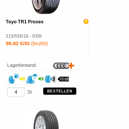
Toyo TR1 Proxes
215/55R16 - 93W
96.82 €/St
(bruttó)
Lagerbestand:
70 dB
BESTELLEN
St