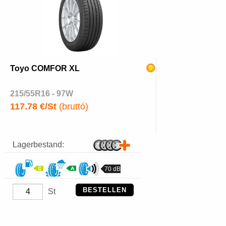
Toyo COMFOR XL
215/55R16 - 97W
117.78 €/St
(bruttó)
Lagerbestand:
70 dB
BESTELLEN
St