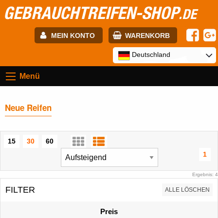
GEBRAUCHTREIFEN-SHOP
.DE
MEIN KONTO
WARENKORB
E-mail:
Deutschland
Menü
Passwort:
Neue Reifen
Registrierung
ANMELDEN
15
30
60
1
Ergebnis: 4
FILTER
ALLE LÖSCHEN
Preis