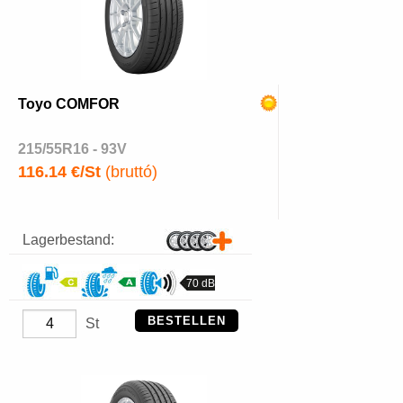
Toyo COMFOR
215/55R16 - 93V
116.14 €/St
(bruttó)
Lagerbestand:
70 dB
BESTELLEN
St