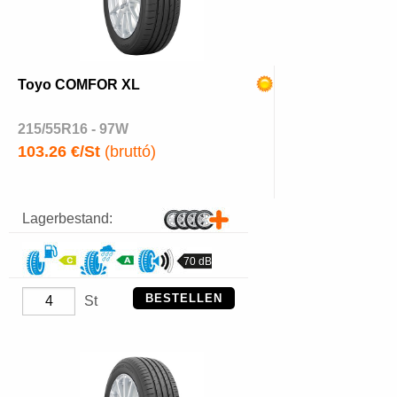
Toyo COMFOR XL
215/55R16 - 97W
103.26 €/St
(bruttó)
Lagerbestand:
70 dB
BESTELLEN
St