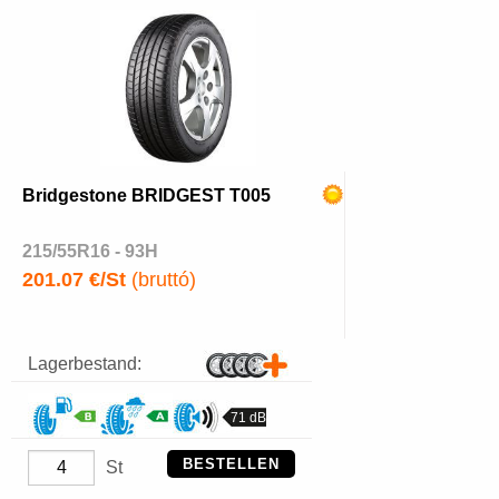
Bridgestone BRIDGEST T005
215/55R16 - 93H
201.07 €/St
(bruttó)
Lagerbestand:
71 dB
BESTELLEN
St