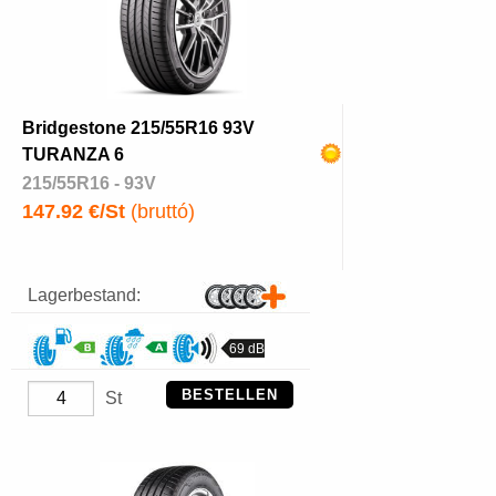
Bridgestone 215/55R16 93V
TURANZA 6
215/55R16 - 93V
147.92 €/St
(bruttó)
Lagerbestand:
69 dB
BESTELLEN
St