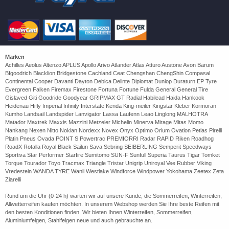
Marken
Achilles Aeolus Altenzo APLUS Apollo Arivo Atlander Atlas Atturo Austone Avon Barum
Bfgoodrich Blacklion Bridgestone Cachland Ceat Chengshan ChengShin Compasal
Continental Cooper Davanti Dayton Debica Delinte Diplomat Dunlop Duraturn EP Tyre
Evergreen Falken Firemax Firestone Fortuna Fortune Fulda General General Tire
Gislaved Giti Goodride Goodyear GRIPMAX GT Radial Habilead Haida Hankook
Heidenau Hifly Imperial Infinity Interstate Kenda King-meiler Kingstar Kleber Kormoran
Kumho Landsail Landspider Lanvigator Lassa Laufenn Leao Linglong MALHOTRA
Matador Maxtrek Maxxis Mazzini Metzeler Michelin Minerva Mirage Mitas Momo
Nankang Nexen Nitto Nokian Nordexx Novex Onyx Optimo Orium Ovation Petlas Pirelli
Platin Pneus Ovada POINT S Powertrac PREMIORRI Radar RAPID Riken Roadhog
RoadX Rotalla Royal Black Sailun Sava Sebring SEIBERLING Semperit Speedways
Sportiva Star Performer Starfire Sumitomo SUN-F Sunfull Superia Taurus Tigar Tomket
Torque Tourador Toyo Tracmax Triangle Tristar Unigrip Uniroyal Vee Rubber Viking
Vredestein WANDA TYRE Wanli Westlake Windforce Windpower Yokohama Zeetex Zeta
Ziarelli
Rund um die Uhr (0-24 h) warten wir auf unsere Kunde, die Sommerreifen, Winterreifen,
Allwetterreifen kaufen möchten. In unserem Webshop werden Sie Ihre beste Reifen mit
den besten Konditionen finden. Wir bieten Ihnen Winterreifen, Sommerreifen,
Aluminiumfelgen, Stahlfelgen neue und auch gebrauchte an.