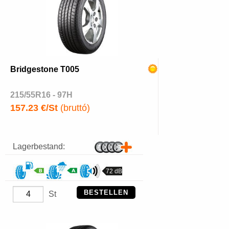
Bridgestone T005
215/55R16 - 97H
157.23 €/St
(bruttó)
Lagerbestand:
72 dB
BESTELLEN
St