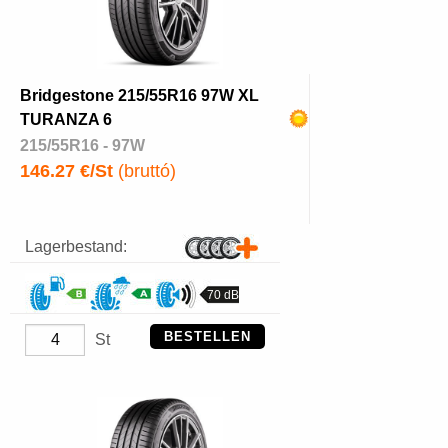
Bridgestone 215/55R16 97W XL
TURANZA 6
215/55R16 - 97W
146.27 €/St
(bruttó)
Lagerbestand:
70 dB
BESTELLEN
St