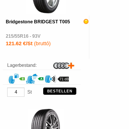
Bridgestone BRIDGEST T005
215/55R16 - 93V
121.62 €/St
(bruttó)
Lagerbestand:
71 dB
BESTELLEN
St