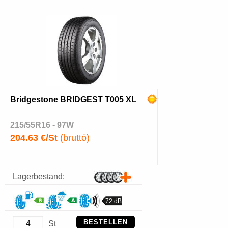
Bridgestone BRIDGEST T005 XL
215/55R16 - 97W
204.63 €/St
(bruttó)
Lagerbestand:
72 dB
BESTELLEN
St