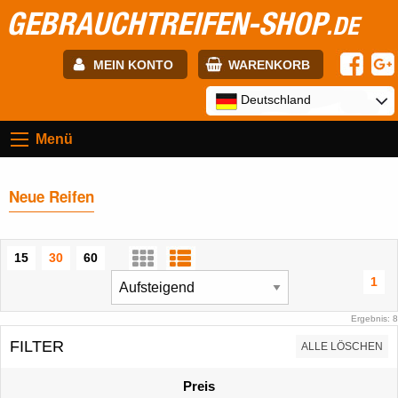
GEBRAUCHTREIFEN-SHOP
.DE
MEIN KONTO
WARENKORB
E-mail:
Deutschland
Menü
Passwort:
Neue Reifen
Registrierung
ANMELDEN
15
30
60
1
Ergebnis: 8
FILTER
ALLE LÖSCHEN
Preis