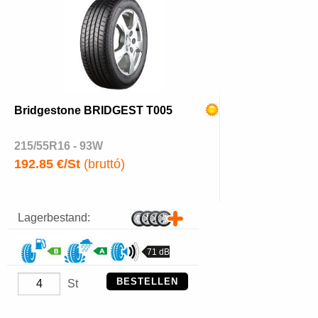
Bridgestone BRIDGEST T005
215/55R16 - 93W
192.85 €/St
(bruttó)
Lagerbestand:
71 dB
BESTELLEN
St