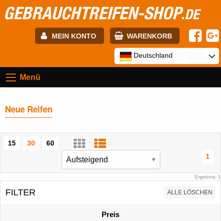
GEBRAUCHTREIFEN-SHOP
.DE
MEIN KONTO
WARENKORB
E-mail:
Deutschland
Menü
Passwort:
Neue Reifen
Registrierung
ANMELDEN
15
30
60
1
Ergebnis: 1
FILTER
ALLE LÖSCHEN
Preis