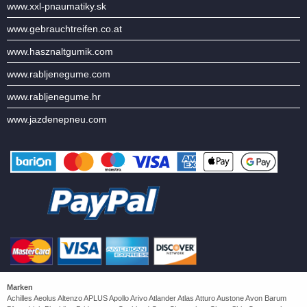
www.xxl-pnaumatiky.sk
www.gebrauchtreifen.co.at
www.hasznaltgumik.com
www.rabljenegume.com
www.rabljenegume.hr
www.jazdenepneu.com
Marken
Achilles Aeolus Altenzo APLUS Apollo Arivo Atlander Atlas Atturo Austone Avon Barum