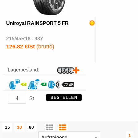
Uniroyal RAINSPORT 5 FR
215/45R18 - 93Y
126.82 €/St
(bruttó)
Lagerbestand:
72 dB
BESTELLEN
St
15
30
60
1