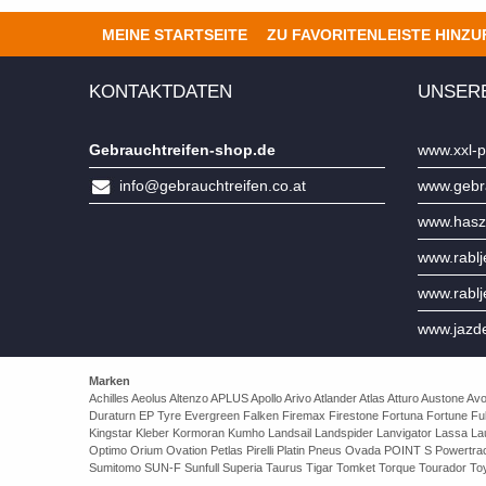
MEINE STARTSEITE
ZU FAVORITENLEISTE HINZ
KONTAKTDATEN
UNSER
Gebrauchtreifen-shop.de
www.xxl-p
info@gebrauchtreifen.co.at
www.gebra
www.hasz
www.rabl
www.rabl
www.jazd
Marken
Achilles Aeolus Altenzo APLUS Apollo Arivo Atlander Atlas Atturo Auston
Duraturn EP Tyre Evergreen Falken Firemax Firestone Fortuna Fortune Ful
Kingstar Kleber Kormoran Kumho Landsail Landspider Lanvigator Lassa 
Optimo Orium Ovation Petlas Pirelli Platin Pneus Ovada POINT S Powert
Sumitomo SUN-F Sunfull Superia Taurus Tigar Tomket Torque Tourador Toy