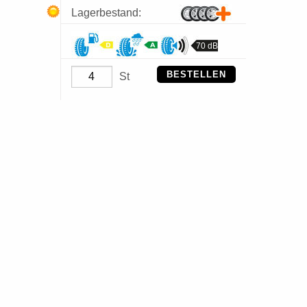
Lagerbestand:
70 dB
BESTELLEN
St