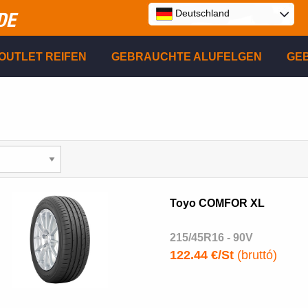
Deutschland
DE
E
OUTLET REIFEN
GEBRAUCHTE ALUFELGEN
GE
P
R
Toyo COMFOR XL
215/45R16 - 90V
122.44 €/St
(bruttó)