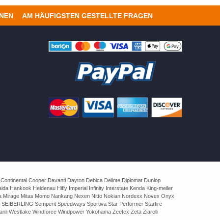
ONEN
AM HÄUFIGSTEN GESTELLTE FRAGEN
 Continental Cooper Davanti Dayton Debica Delinte Diplomat Dunlop
 Hankook Heidenau Hifly Imperial Infinity Interstate Kenda King-meiler
rva Mirage Mitas Momo Nankang Nexen Nitto Nokian Nordexx Novex Onyx
 SEIBERLING Semperit Speedways Sportiva Star Performer Starfire
nli Westlake Windforce Windpower Yokohama Zeetex Zeta Ziarelli