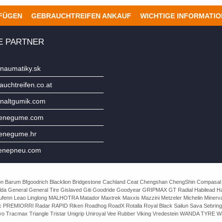
UFÜGEN
GEBRAUCHTREIFEN ANKAUF
WICHTIGE INFORMATI
E PARTNER
naumatiky.sk
uchtreifen.co.at
naltgumik.com
jenegume.com
jenegume.hr
enepneu.com
e Avon Barum Bfgoodrich Blacklion Bridgestone Cachland Ceat Chengshan ChengShin Compasal
da General General Tire Gislaved Giti Goodride Goodyear GRIPMAX GT Radial Habilead Haida
Laufenn Leao Linglong MALHOTRA Matador Maxtrek Maxxis Mazzini Metzeler Michelin Mine
rac PREMIORRI Radar RAPID Riken Roadhog RoadX Rotalla Royal Black Sailun Sava Sebring
o Tracmax Triangle Tristar Unigrip Uniroyal Vee Rubber Viking Vredestein WANDA TYRE Wa