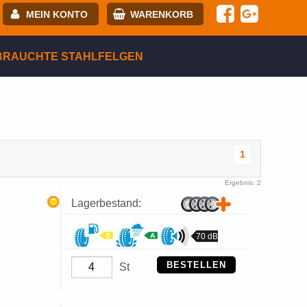
MEIN KONTO
WARENKORB
-mail:
BRAUCHTE STAHLFELGEN
asswort:
egistrierung
ANMELDEN
1
Ergebnis: 2
Lagerbestand:
70 dB
BESTELLEN
St