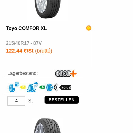
Toyo COMFOR XL
215/40R17 - 87V
122.44 €/St
(bruttó)
Lagerbestand:
70 dB
BESTELLEN
St