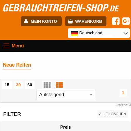
GEBRAUCHTREIFEN-SHOP
.DE
MEIN KONTO
WARENKORB
E-mail:
Deutschland
Menü
Passwort:
Neue Reifen
Registrierung
ANMELDEN
15
30
60
1
Ergebnis: 3
FILTER
ALLE LÖSCHEN
Preis