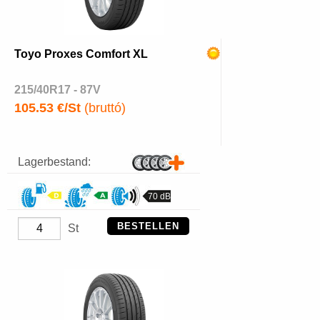
Toyo Proxes Comfort XL
215/40R17 - 87V
105.53 €/St
(bruttó)
Lagerbestand:
70 dB
BESTELLEN
St