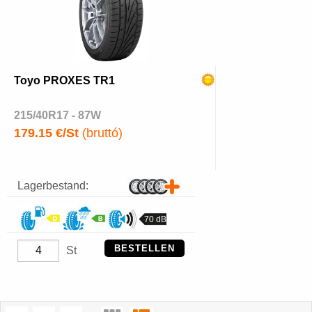
Toyo PROXES TR1
215/40R17 - 87W
179.15 €/St
(bruttó)
Lagerbestand:
70 dB
BESTELLEN
St