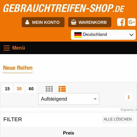
GEBRAUCHTREIFEN-SHOP
.DE
MEIN KONTO
WARENKORB
E-mail:
Deutschland
Menü
Passwort:
Neue Reifen
Registrierung
ANMELDEN
15
30
60
1
Ergebnis: 3
FILTER
ALLE LÖSCHEN
Preis