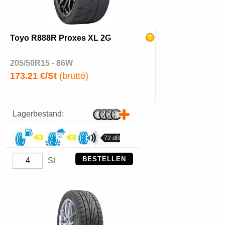
Toyo R888R Proxes XL 2G
205/50R15 - 86W
173.21 €/St
(bruttó)
Lagerbestand:
72 dB
BESTELLEN
St