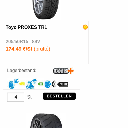
Toyo PROXES TR1
205/50R15 - 89V
174.49 €/St
(bruttó)
Lagerbestand:
70 dB
BESTELLEN
St