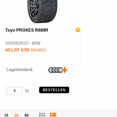
Toyo PROXES R888R
205/50ZR15 - 86W
401.07 €/St
(bruttó)
Lagerbestand:
BESTELLEN
St
15
30
60