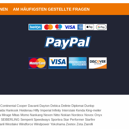
ONEN
AM HÄUFIGSTEN GESTELLTE FRAGEN
 Continental Cooper Davanti Dayton Debica Delinte Diplomat Dunlop
 Hankook Heidenau Hifly Imperial Infinity Interstate Kenda King-meiler
rva Mirage Mitas Momo Nankang Nexen Nitto Nokian Nordexx Novex Onyx
 SEIBERLING Semperit Speedways Sportiva Star Performer Starfire
nli Westlake Windforce Windpower Yokohama Zeetex Zeta Ziarelli