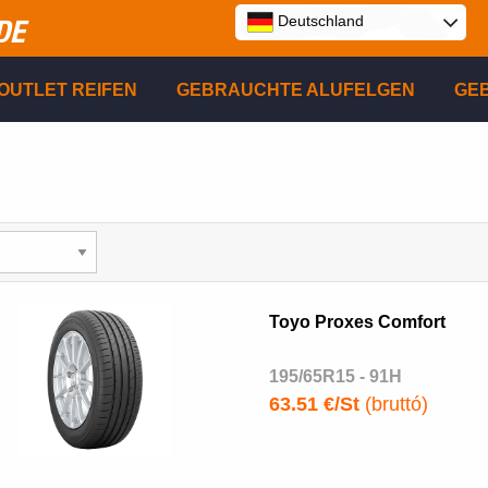
Deutschland
DE
E
OUTLET REIFEN
GEBRAUCHTE ALUFELGEN
GE
P
R
Toyo Proxes Comfort
195/65R15 - 91H
63.51 €/St
(bruttó)