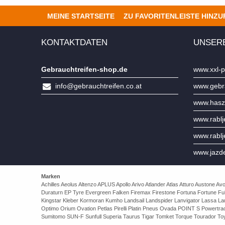
MEINE STARTSEITE
ZU FAVORITENLEISTE HINZ
KONTAKTDATEN
UNSER
Gebrauchtreifen-shop.de
www.xxl-p
info@gebrauchtreifen.co.at
www.gebra
www.hasz
www.rabl
www.rabl
www.jazd
Marken
Achilles Aeolus Altenzo APLUS Apollo Arivo Atlander Atlas Atturo Auston
Duraturn EP Tyre Evergreen Falken Firemax Firestone Fortuna Fortune Ful
Kingstar Kleber Kormoran Kumho Landsail Landspider Lanvigator Lassa 
Optimo Orium Ovation Petlas Pirelli Platin Pneus Ovada POINT S Powert
Sumitomo SUN-F Sunfull Superia Taurus Tigar Tomket Torque Tourador Toy