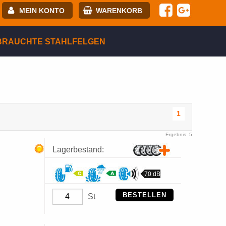
MEIN KONTO
WARENKORB
-mail:
BRAUCHTE STAHLFELGEN
asswort:
egistrierung
ANMELDEN
1
Ergebnis: 5
Lagerbestand:
70 dB
BESTELLEN
St