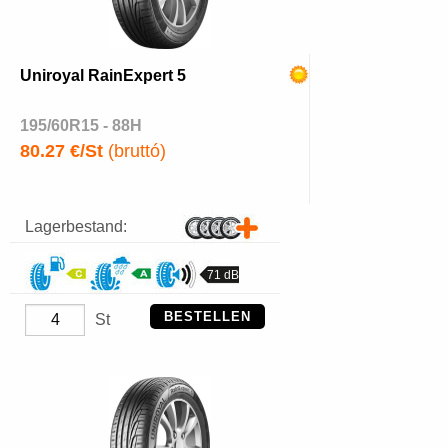
Uniroyal RainExpert 5
195/60R15 - 88H
80.27 €/St
(bruttó)
Lagerbestand:
71 dB
BESTELLEN
St