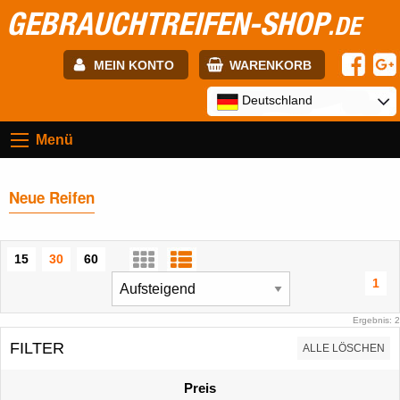
GEBRAUCHTREIFEN-SHOP
.DE
MEIN KONTO
WARENKORB
E-mail:
Deutschland
Menü
Passwort:
Neue Reifen
Registrierung
ANMELDEN
15
30
60
1
Ergebnis: 2
FILTER
ALLE LÖSCHEN
Preis