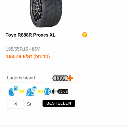
Toyo R888R Proxes XL
195/55R15 - 85V
163.78 €/St
(bruttó)
Lagerbestand:
72 dB
BESTELLEN
St