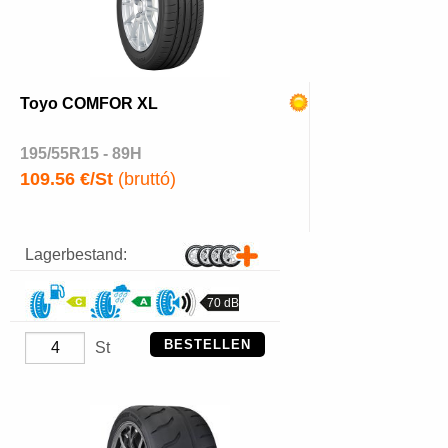
Toyo COMFOR XL
195/55R15 - 89H
109.56 €/St
(bruttó)
Lagerbestand:
70 dB
BESTELLEN
St