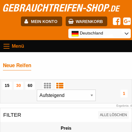
GEBRAUCHTREIFEN-SHOP
.DE
MEIN KONTO
WARENKORB
E-mail:
Deutschland
Menü
Passwort:
Neue Reifen
Registrierung
ANMELDEN
15
30
60
1
Ergebnis: 4
FILTER
ALLE LÖSCHEN
Preis