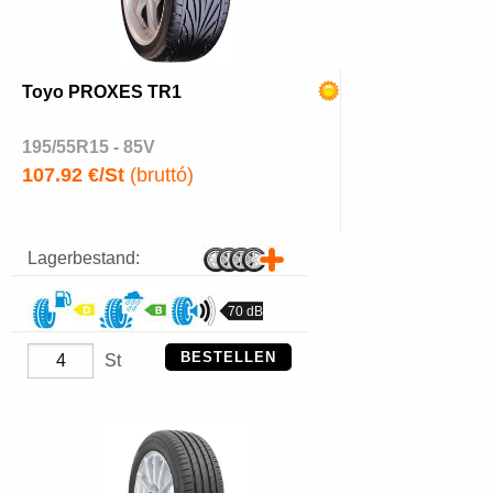
Toyo PROXES TR1
195/55R15 - 85V
107.92 €/St
(bruttó)
Lagerbestand:
70 dB
BESTELLEN
St