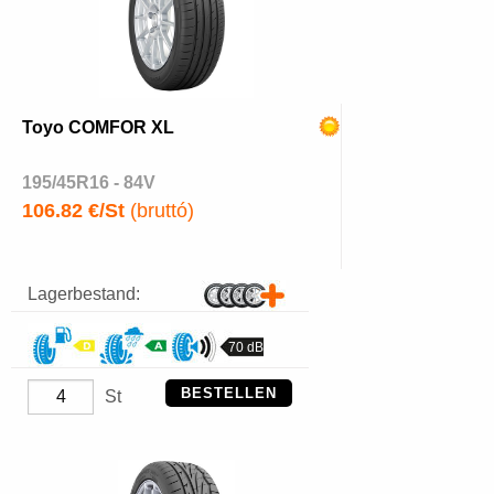
Toyo COMFOR XL
195/45R16 - 84V
106.82 €/St
(bruttó)
Lagerbestand:
70 dB
BESTELLEN
St