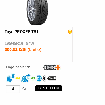
Toyo PROXES TR1
195/45R16 - 84W
300.52 €/St
(bruttó)
Lagerbestand:
70 dB
BESTELLEN
St