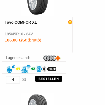
Toyo COMFOR XL
195/45R16 - 84V
106.00 €/St
(bruttó)
Lagerbestand:
70 dB
BESTELLEN
St