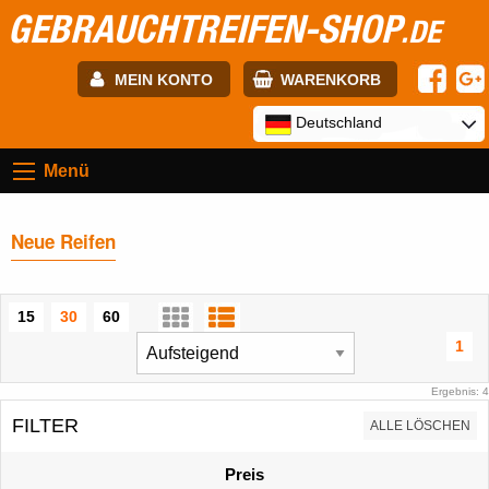
GEBRAUCHTREIFEN-SHOP
.DE
MEIN KONTO
WARENKORB
E-mail:
Deutschland
Menü
Passwort:
Neue Reifen
Registrierung
ANMELDEN
15
30
60
1
Ergebnis: 4
FILTER
ALLE LÖSCHEN
Preis