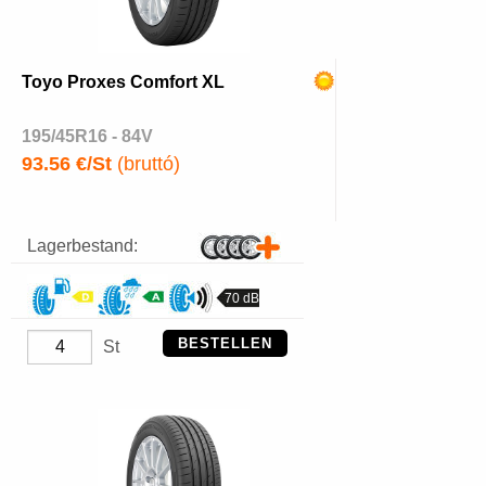
Toyo Proxes Comfort XL
195/45R16 - 84V
93.56 €/St
(bruttó)
Lagerbestand:
70 dB
BESTELLEN
St