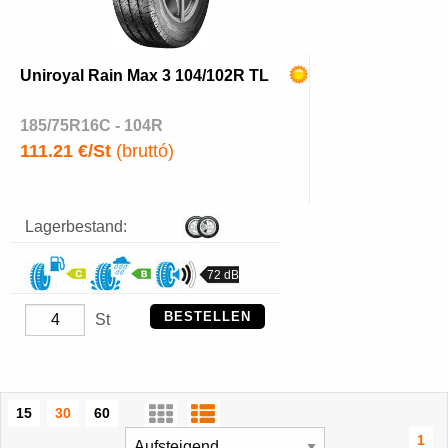
Uniroyal Rain Max 3 104/102R TL
185/75R16C - 104R
111.21 €/St
(bruttó)
Lagerbestand:
72 dB
BESTELLEN
St
15
30
60
1