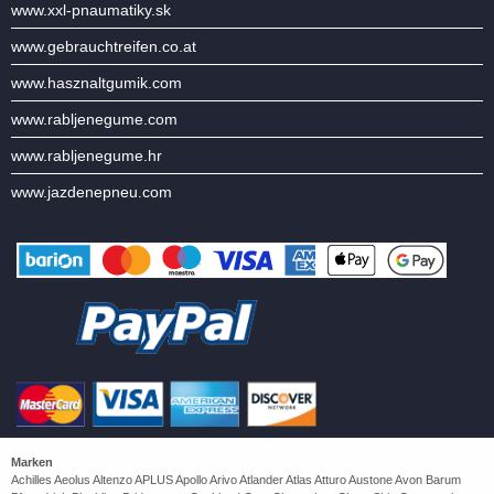
www.xxl-pnaumatiky.sk
www.gebrauchtreifen.co.at
www.hasznaltgumik.com
www.rabljenegume.com
www.rabljenegume.hr
www.jazdenepneu.com
Marken
Achilles Aeolus Altenzo APLUS Apollo Arivo Atlander Atlas Atturo Austone Avon Barum