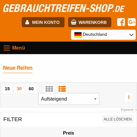
GEBRAUCHTREIFEN-SHOP
.DE
MEIN KONTO
WARENKORB
E-mail:
Deutschland
Menü
Passwort:
Neue Reifen
Registrierung
ANMELDEN
15
30
60
1
Ergebnis: 1
FILTER
ALLE LÖSCHEN
Preis