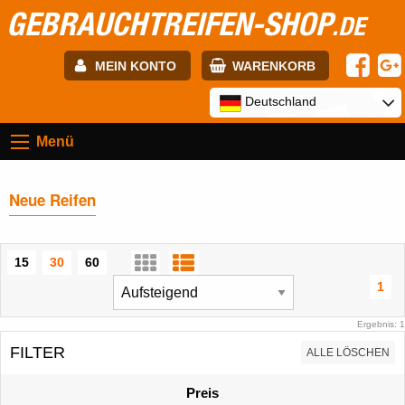
GEBRAUCHTREIFEN-SHOP
.DE
MEIN KONTO
WARENKORB
E-mail:
Deutschland
Menü
Passwort:
Neue Reifen
Registrierung
ANMELDEN
15
30
60
1
Ergebnis: 1
FILTER
ALLE LÖSCHEN
Preis