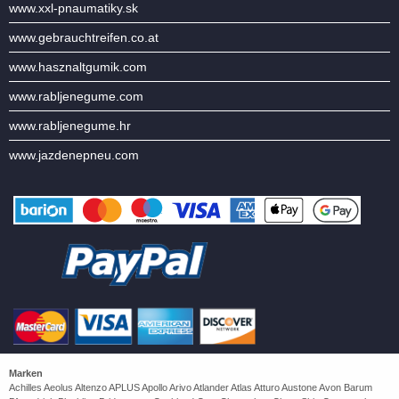
www.xxl-pnaumatiky.sk
www.gebrauchtreifen.co.at
www.hasznaltgumik.com
www.rabljenegume.com
www.rabljenegume.hr
www.jazdenepneu.com
Marken
Achilles Aeolus Altenzo APLUS Apollo Arivo Atlander Atlas Atturo Austone Avon Barum