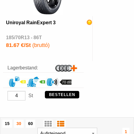
Uniroyal RainExpert 3
185/70R13 - 86T
81.67 €/St
(bruttó)
Lagerbestand:
70 dB
BESTELLEN
St
15
30
60
1