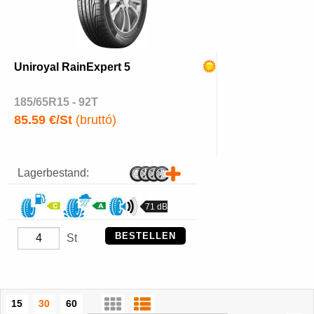
Uniroyal RainExpert 5
185/65R15 - 92T
85.59 €/St
(bruttó)
Lagerbestand:
71 dB
BESTELLEN
St
15
30
60