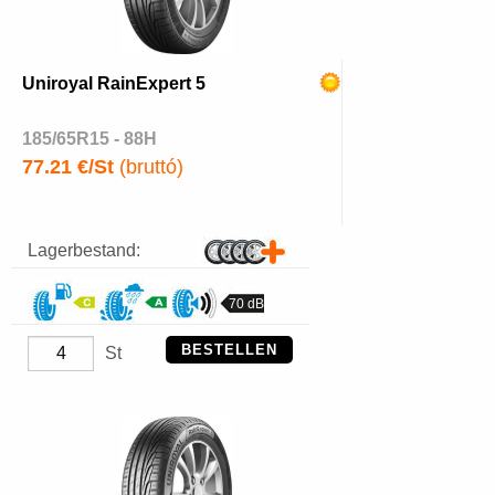
Uniroyal RainExpert 5
185/65R15 - 88H
77.21 €/St
(bruttó)
Lagerbestand:
70 dB
BESTELLEN
St