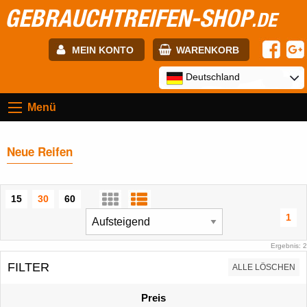
GEBRAUCHTREIFEN-SHOP
.DE
MEIN KONTO
WARENKORB
E-mail:
Deutschland
Menü
Passwort:
Neue Reifen
Registrierung
ANMELDEN
15
30
60
1
Ergebnis: 2
FILTER
ALLE LÖSCHEN
Preis