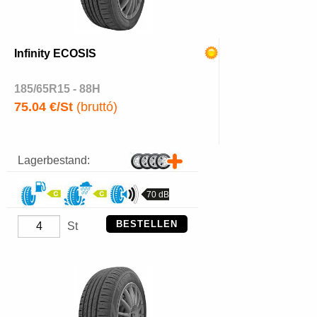
Infinity ECOSIS
185/65R15 - 88H
75.04 €/St
(bruttó)
Lagerbestand:
70 dB
BESTELLEN
St