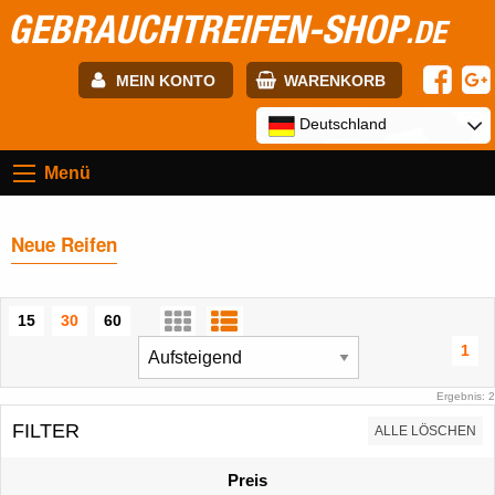
GEBRAUCHTREIFEN-SHOP
.DE
MEIN KONTO
WARENKORB
E-mail:
Deutschland
Menü
Passwort:
Neue Reifen
Registrierung
ANMELDEN
15
30
60
1
Ergebnis: 2
FILTER
ALLE LÖSCHEN
Preis