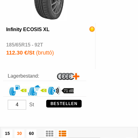
Infinity ECOSIS XL
185/65R15 - 92T
112.30 €/St
(bruttó)
Lagerbestand:
71 dB
BESTELLEN
St
15
30
60