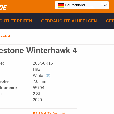
Deutschland
DE
E
OUTLET REIFEN
GEBRAUCHTE ALUFELGEN
GE
P
hawk 4
restone Winterhawk 4
R
e:
205/60R16
H92
l:
Winter
lhöhe
7.0 mm
elnummer:
55794
e:
2 St
2020