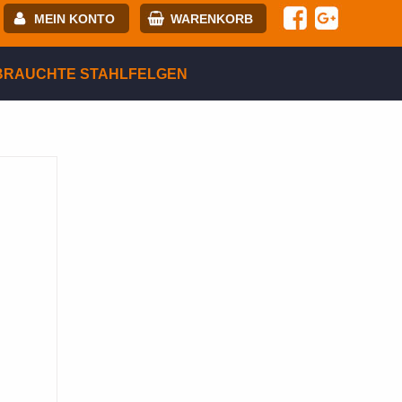
MEIN KONTO
WARENKORB
-mail:
BRAUCHTE STAHLFELGEN
asswort:
egistrierung
ANMELDEN