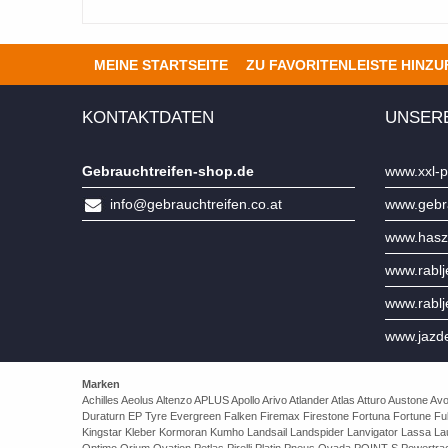
MEINE STARTSEITE
ZU FAVORITENLEISTE HINZ
KONTAKTDATEN
UNSER
Gebrauchtreifen-shop.de
www.xxl-p
info@gebrauchtreifen.co.at
www.gebra
www.hasz
www.rabl
www.rabl
www.jazd
Marken
Achilles Aeolus Altenzo APLUS Apollo Arivo Atlander Atlas Atturo Auston
Duraturn EP Tyre Evergreen Falken Firemax Firestone Fortuna Fortune Ful
Kingstar Kleber Kormoran Kumho Landsail Landspider Lanvigator Lassa 