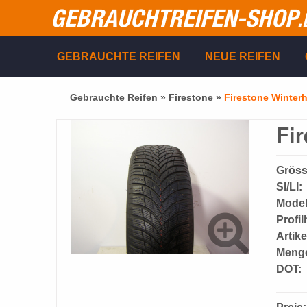
GEBRAUCHTREIFEN-SHOP
.
GEBRAUCHTE REIFEN
NEUE REIFEN
Gebrauchte Reifen »
Firestone
»
Firestone Winter
Fi
Gröss
SI/LI:
Model
Profi
Artik
Meng
DOT: