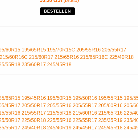
53.58
€/St
(bruttó)
BESTELLEN
95/60R15
195/65R15
195/70R15C
205/55R16
205/55R17
215/60R16C
215/60R17
215/65R16
215/65R16C
225/40R18
35/55R18
235/60R17
245/45R18
85/65R15
195/45R16
195/50R15
195/50R16
195/55R15
195/5
05/45R17
205/50R17
205/55R16
205/55R17
205/60R16
205/6
15/55R16
215/55R17
215/55R18
215/60R16
215/65R16
225/4
25/50R17
225/50R18
225/55R16
225/55R17
235/35R19
235/4
35/55R17
245/40R18
245/40R19
245/45R17
245/45R18
245/4