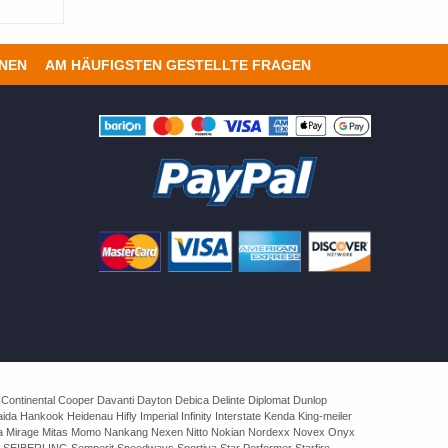
ONEN
AM HÄUFIGSTEN GESTELLTE FRAGEN
 Continental Cooper Davanti Dayton Debica Delinte Diplomat Dunlop
 Hankook Heidenau Hifly Imperial Infinity Interstate Kenda King-meiler
rva Mirage Mitas Momo Nankang Nexen Nitto Nokian Nordexx Novex Onyx