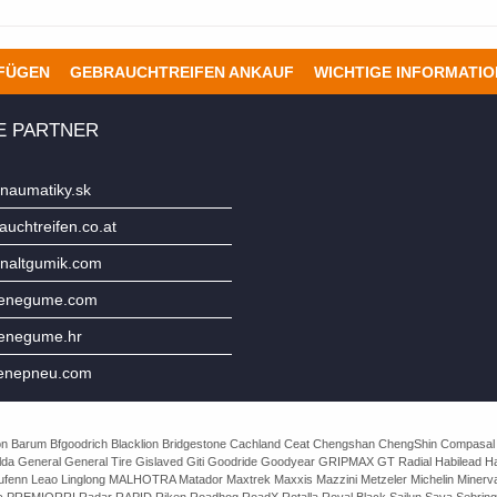
UFÜGEN
GEBRAUCHTREIFEN ANKAUF
WICHTIGE INFORMATI
E PARTNER
naumatiky.sk
uchtreifen.co.at
naltgumik.com
jenegume.com
jenegume.hr
enepneu.com
e Avon Barum Bfgoodrich Blacklion Bridgestone Cachland Ceat Chengshan ChengShin Compasal
da General General Tire Gislaved Giti Goodride Goodyear GRIPMAX GT Radial Habilead Haida
Laufenn Leao Linglong MALHOTRA Matador Maxtrek Maxxis Mazzini Metzeler Michelin Mine