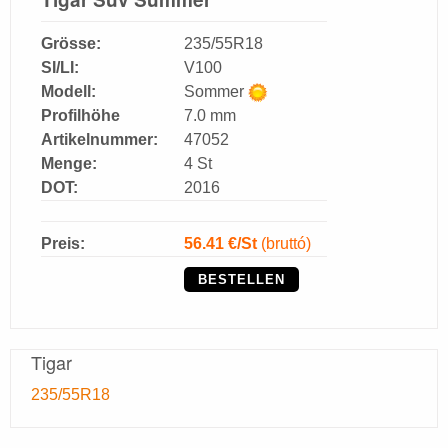
Grösse:
235/55R18
SI/LI:
V100
Modell:
Sommer
Profilhöhe
7.0 mm
Artikelnummer:
47052
Menge:
4 St
DOT:
2016
Preis:
56.41
€/St
(bruttó)
BESTELLEN
Tigar
235/55R18