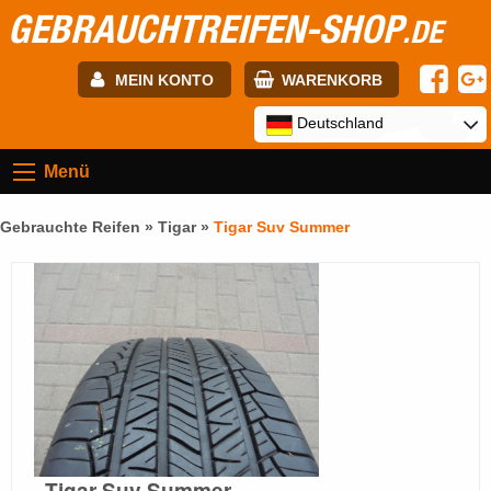
GEBRAUCHTREIFEN-SHOP
.DE
MEIN KONTO
WARENKORB
E-mail:
Deutschland
Menü
Passwort:
Gebrauchte Reifen »
Tigar
»
Tigar Suv Summer
Registrierung
ANMELDEN
Tigar Suv Summer